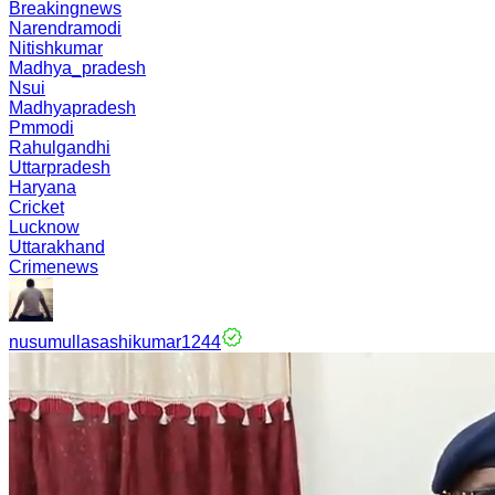
Breakingnews
Narendramodi
Nitishkumar
Madhya_pradesh
Nsui
Madhyapradesh
Pmmodi
Rahulgandhi
Uttarpradesh
Haryana
Cricket
Lucknow
Uttarakhand
Crimenews
nusumullasashikumar1244