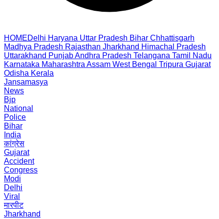
HOME
Delhi
Haryana
Uttar Pradesh
Bihar
Chhattisgarh
Madhya Pradesh
Rajasthan
Jharkhand
Himachal Pradesh
Uttarakhand
Punjab
Andhra Pradesh
Telangana
Tamil Nadu
Karnataka
Maharashtra
Assam
West Bengal
Tripura
Gujarat
Odisha
Kerala
Jansamasya
News
Bjp
National
Police
Bihar
India
कांग्रेस
Gujarat
Accident
Congress
Modi
Delhi
Viral
मारपीट
Jharkhand