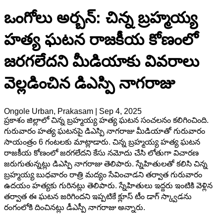
ఒంగోలు అర్బన్: చిన్న బ్రహ్మయ్య
హత్య ఘటన రాజకీయ కోణంలో
జరగలేదని మీడియాకు వివరాలు
వెల్లడించిన డిఎస్పి నాగరాజు
Ongole Urban, Prakasam
|
Sep 4, 2025
ప్రకాశం జిల్లాలో చిన్న బ్రహ్మయ్య హత్య ఘటన సంచలనం కలిగించింది.
గురువారం హత్య ఘటనపై డిఎస్పి నాగరాజు మీడియాతో గురువారం
సాయంత్రం 6 గంటలకు మాట్లాడారు. చిన్న బ్రహ్మయ్య హత్య ఘటన
రాజకీయ కోణంలో జరగలేదని కేసు నమోదు చేసి లోతుగా విచారణ
జరుగుతున్నట్లు డిఎస్పి నాగరాజు తెలిపారు. స్నేహితులతో కలిసి చిన్న
బ్రహ్మయ్య బుధవారం రాత్రి మద్యం సేవించాడని తర్వాత గురువారం
ఉదయం హత్యకు గురినట్లు తెలిపారు. స్నేహితులు ఇద్దరు ఇంటికి వెళ్లిన
తర్వాత ఈ ఘటన జరిగిందని ఇప్పటికే క్లూస్ టీం డాగ్ స్క్వాడను
రంగంలోకి దించినట్లు డీఎస్పీ నాగరాజు అన్నారు.