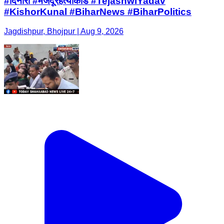
#दिनारा #मजदूरहत्याकांड #TejashwiYadav
#KishorKunal #BiharNews #BiharPolitics
Jagdishpur, Bhojpur | Aug 9, 2026