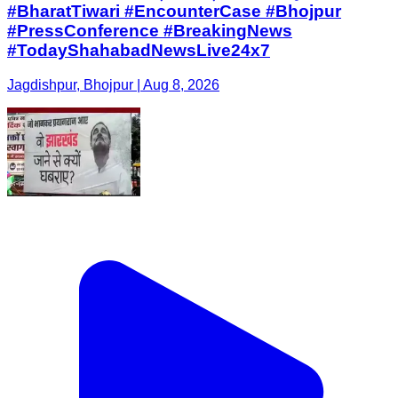
#BharatTiwari #EncounterCase #Bhojpur
#PressConference #BreakingNews
#TodayShahabadNewsLive24x7
Jagdishpur, Bhojpur | Aug 8, 2026