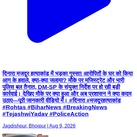
दिनारा मजदूर हत्याकांड में भड़का गुस्सा! आरोपितों के घर को किया
आग के हवाले, क्या-क्या जलाया? मौके पर मजिस्ट्रेट और भारी
पुलिस बल तैनात, DM-SP के संयुक्त निर्देश पर हो रही बड़ी
कार्रवाई। देखिए मौके पर क्या हुआ और अब प्रशासन ने क्या कदम
उठाए—पूरी जानकारी वीडियो में। #दिनारा #मजदूरहत्याकांड
#Rohtas #BiharNews #BreakingNews
#TejashwiYadav #PoliceAction
Jagdishpur, Bhojpur | Aug 9, 2026