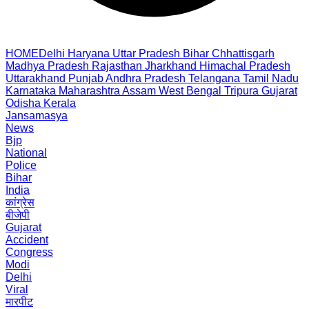
HOME
Delhi
Haryana
Uttar Pradesh
Bihar
Chhattisgarh
Madhya Pradesh
Rajasthan
Jharkhand
Himachal Pradesh
Uttarakhand
Punjab
Andhra Pradesh
Telangana
Tamil Nadu
Karnataka
Maharashtra
Assam
West Bengal
Tripura
Gujarat
Odisha
Kerala
Jansamasya
News
Bjp
National
Police
Bihar
India
कांग्रेस
बीजेपी
Gujarat
Accident
Congress
Modi
Delhi
Viral
मारपीट