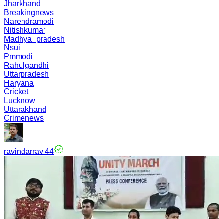
Jharkhand
Breakingnews
Narendramodi
Nitishkumar
Madhya_pradesh
Nsui
Pmmodi
Rahulgandhi
Uttarpradesh
Haryana
Cricket
Lucknow
Uttarakhand
Crimenews
ravindarravi44