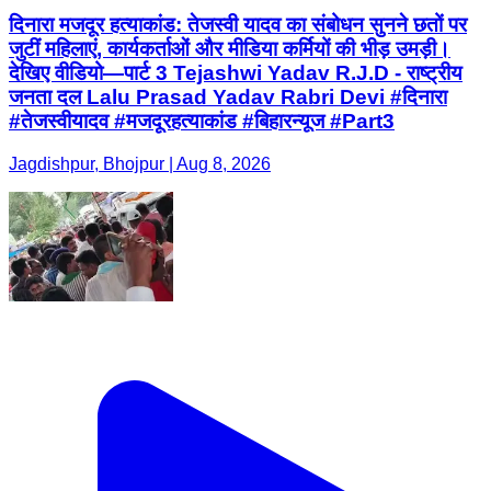
दिनारा मजदूर हत्याकांड: तेजस्वी यादव का संबोधन सुनने छतों पर
जुटीं महिलाएं, कार्यकर्ताओं और मीडिया कर्मियों की भीड़ उमड़ी।
देखिए वीडियो—पार्ट 3 Tejashwi Yadav R.J.D - राष्ट्रीय
जनता दल Lalu Prasad Yadav Rabri Devi #दिनारा
#तेजस्वीयादव #मजदूरहत्याकांड #बिहारन्यूज #Part3
Jagdishpur, Bhojpur | Aug 8, 2026