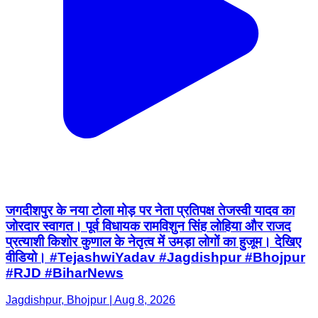
जगदीशपुर के नया टोला मोड़ पर नेता प्रतिपक्ष तेजस्वी यादव का
जोरदार स्वागत। पूर्व विधायक रामविशुन सिंह लोहिया और राजद
प्रत्याशी किशोर कुणाल के नेतृत्व में उमड़ा लोगों का हुजूम। देखिए
वीडियो। #TejashwiYadav #Jagdishpur #Bhojpur
#RJD #BiharNews
Jagdishpur, Bhojpur | Aug 8, 2026