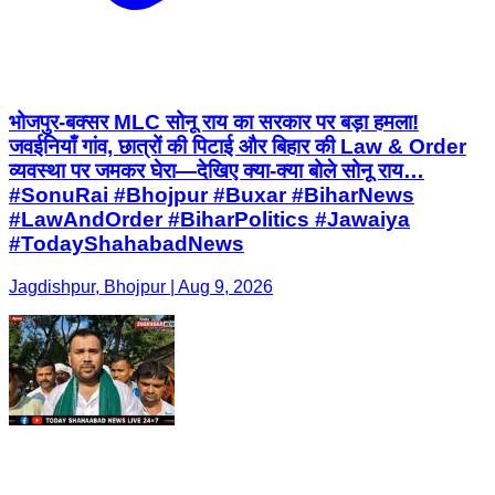
भोजपुर-बक्सर MLC सोनू राय का सरकार पर बड़ा हमला!
जवईनियाँ गांव, छात्रों की पिटाई और बिहार की Law & Order
व्यवस्था पर जमकर घेरा—देखिए क्या-क्या बोले सोनू राय…
#SonuRai #Bhojpur #Buxar #BiharNews
#LawAndOrder #BiharPolitics #Jawaiya
#TodayShahabadNews
Jagdishpur, Bhojpur | Aug 9, 2026