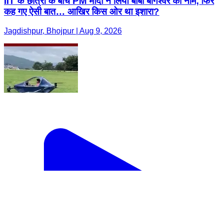
IIT के छात्रों के बीच PM मोदी ने लिया बाबा बागेश्वर का नाम, फिर
कह गए ऐसी बात… आखिर किस ओर था इशारा?
Jagdishpur, Bhojpur | Aug 9, 2026