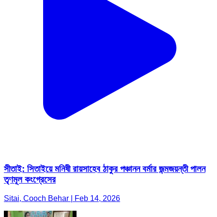
সীতাই: সিতাইয়ে মনিষী রায়সাহেব ঠাকুর পঞ্চানন বর্মার জন্মজয়ন্তী পালন
তৃণমূল কংগ্রেসের
Sitai, Cooch Behar | Feb 14, 2026