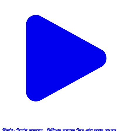
সীতাই: সিতাই অনুন্নত - নিশীথের মন্তব্য নিয়ে পাল্টা জবাব সাংসদ