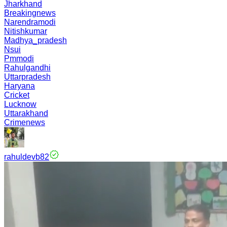
Jharkhand
Breakingnews
Narendramodi
Nitishkumar
Madhya_pradesh
Nsui
Pmmodi
Rahulgandhi
Uttarpradesh
Haryana
Cricket
Lucknow
Uttarakhand
Crimenews
rahuldevb82