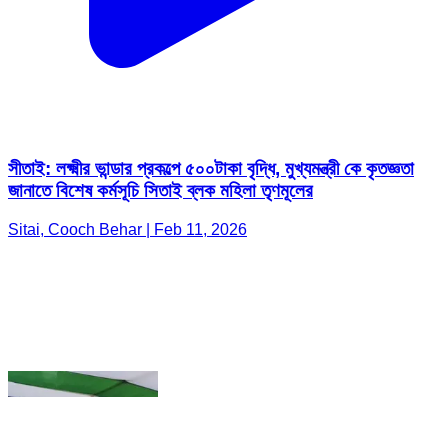
সীতাই: লক্ষ্মীর ভান্ডার প্রকল্পে ৫০০টাকা বৃদ্ধি, মুখ্যমন্ত্রী কে কৃতজ্ঞতা
জানাতে বিশেষ কর্মসূচি সিতাই ব্লক মহিলা তৃণমূলের
Sitai, Cooch Behar | Feb 11, 2026