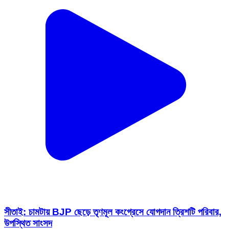
সীতাই: চামটায় BJP ছেড়ে তৃণমূল কংগ্রেসে যোগদান ত্রিশটি পরিবার,
উপস্থিত সাংসদ