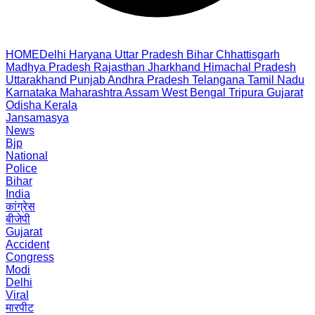
HOME
Delhi
Haryana
Uttar Pradesh
Bihar
Chhattisgarh
Madhya Pradesh
Rajasthan
Jharkhand
Himachal Pradesh
Uttarakhand
Punjab
Andhra Pradesh
Telangana
Tamil Nadu
Karnataka
Maharashtra
Assam
West Bengal
Tripura
Gujarat
Odisha
Kerala
Jansamasya
News
Bjp
National
Police
Bihar
India
कांग्रेस
बीजेपी
Gujarat
Accident
Congress
Modi
Delhi
Viral
मारपीट