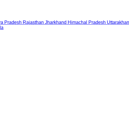
a Pradesh
Rajasthan
Jharkhand
Himachal Pradesh
Uttarakha
la