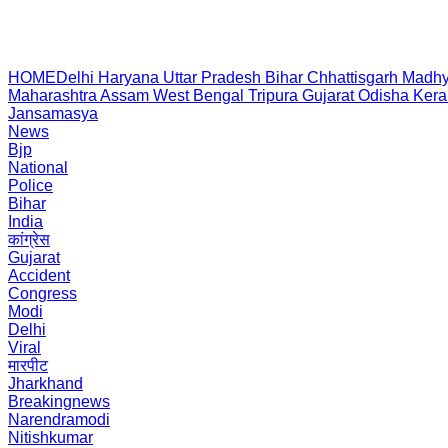
HOME
Delhi
Haryana
Uttar Pradesh
Bihar
Chhattisgarh
Madhy
Maharashtra
Assam
West Bengal
Tripura
Gujarat
Odisha
Kera
Jansamasya
News
Bjp
National
Police
Bihar
India
कांग्रेस
Gujarat
Accident
Congress
Modi
Delhi
Viral
मारपीट
Jharkhand
Breakingnews
Narendramodi
Nitishkumar