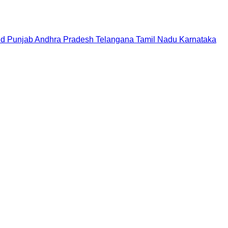
nd
Punjab
Andhra Pradesh
Telangana
Tamil Nadu
Karnataka