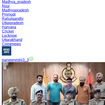
Madhya_pradesh
Nsui
Madhyapradesh
Pmmodi
Rahulgandhi
Uttarpradesh
Haryana
Cricket
Lucknow
Uttarakhand
Crimenews
parveenrishi3_3