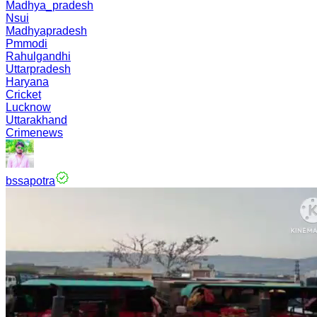
Madhya_pradesh
Nsui
Madhyapradesh
Pmmodi
Rahulgandhi
Uttarpradesh
Haryana
Cricket
Lucknow
Uttarakhand
Crimenews
bssapotra