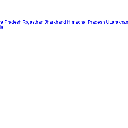
a Pradesh
Rajasthan
Jharkhand
Himachal Pradesh
Uttarakha
la