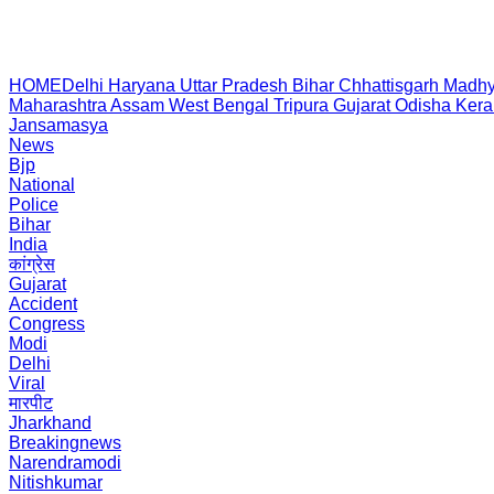
HOME
Delhi
Haryana
Uttar Pradesh
Bihar
Chhattisgarh
Madhy
Maharashtra
Assam
West Bengal
Tripura
Gujarat
Odisha
Kera
Jansamasya
News
Bjp
National
Police
Bihar
India
कांग्रेस
Gujarat
Accident
Congress
Modi
Delhi
Viral
मारपीट
Jharkhand
Breakingnews
Narendramodi
Nitishkumar