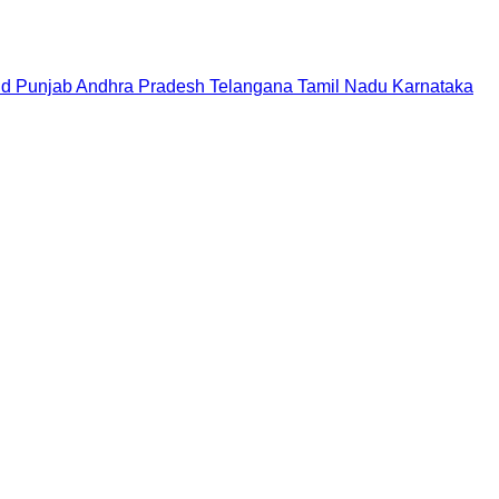
nd
Punjab
Andhra Pradesh
Telangana
Tamil Nadu
Karnataka