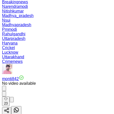
Breakingnews
Narendramodi
Nitishkumar
Madhya_pradesh
Nsui
Madhyapradesh
Pmmodi
Rahulgandhi
Uttarpradesh
Haryana
Cricket
Lucknow
Uttarakhand
Crimenews
monti842
No video available
23