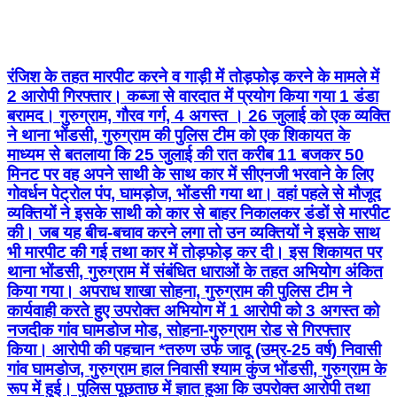
रंजिश के तहत मारपीट करने व गाड़ी में तोड़फोड़ करने के मामले में
2 आरोपी गिरफ्तार। कब्जा से वारदात में प्रयोग किया गया 1 डंडा
बरामद। गुरुग्राम, गौरव गर्ग, 4 अगस्त । 26 जुलाई को एक व्यक्ति
ने थाना भोंडसी, गुरुग्राम की पुलिस टीम को एक शिकायत के
माध्यम से बतलाया कि 25 जुलाई की रात करीब 11 बजकर 50
मिनट पर वह अपने साथी के साथ कार में सीएनजी भरवाने के लिए
गोवर्धन पेट्रोल पंप, घामड़ोज, भोंडसी गया था। वहां पहले से मौजूद
व्यक्तियों ने इसके साथी को कार से बाहर निकालकर डंडों से मारपीट
की। जब यह बीच-बचाव करने लगा तो उन व्यक्तियों ने इसके साथ
भी मारपीट की गई तथा कार में तोड़फोड़ कर दी। इस शिकायत पर
थाना भोंडसी, गुरुग्राम में संबंधित धाराओं के तहत अभियोग अंकित
किया गया। अपराध शाखा सोहना, गुरुग्राम की पुलिस टीम ने
कार्यवाही करते हुए उपरोक्त अभियोग में 1 आरोपी को 3 अगस्त को
नजदीक गांव घामडोज मोड, सोहना-गुरुग्राम रोड से गिरफ्तार
किया। आरोपी की पहचान *तरुण उर्फ जादू (उम्र-25 वर्ष) निवासी
गांव घामडोज, गुरुग्राम हाल निवासी श्याम कुंज भोंडसी, गुरुग्राम के
रूप में हुई। पुलिस पूछताछ में ज्ञात हुआ कि उपरोक्त आरोपी तथा