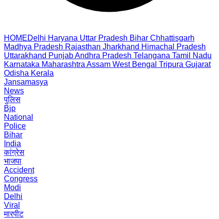
HOME
Delhi
Haryana
Uttar Pradesh
Bihar
Chhattisgarh
Madhya Pradesh
Rajasthan
Jharkhand
Himachal Pradesh
Uttarakhand
Punjab
Andhra Pradesh
Telangana
Tamil Nadu
Karnataka
Maharashtra
Assam
West Bengal
Tripura
Gujarat
Odisha
Kerala
Jansamasya
News
पुलिस
Bjp
National
Police
Bihar
India
कांग्रेस
भाजपा
Accident
Congress
Modi
Delhi
Viral
मारपीट