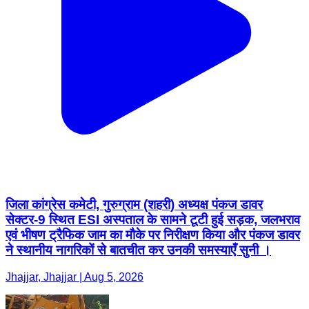
जिला कांग्रेस कमेटी, गुरुग्राम (शहरी) अध्यक्ष पंकज डावर
सेक्टर-9 स्थित ESI अस्पताल के सामने टूटी हुई सड़क, जलभराव
एवं भीषण ट्रैफिक जाम का मौके पर निरीक्षण किया और पंकज डावर
ने स्थानीय नागरिकों से बातचीत कर उनकी समस्याएँ सुनी ।
Jhajjar, Jhajjar | Aug 5, 2026