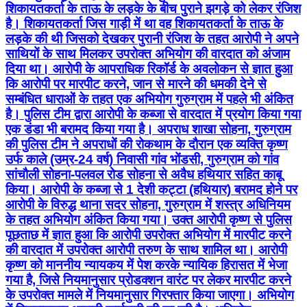
शिकायतकर्ता के ताऊ के लड़के के बीच पुराने झगड़े को लेकर रंजिश
है। शिकायतकर्ता जिस गाड़ी में था वह शिकायतकर्ता के ताऊ के
लड़के की थी जिसको देखकर पुरानी रंजिश के तहत आरोपी ने अपने
साथियों के साथ मिलकर उपरोक्त अभियोग की वारदात को अंजाम
दिया था। आरोपी के आपराधिक रिकॉर्ड के अवलोकन से ज्ञात हुआ
कि आरोपी पर मारपीट करने, जान से मारने की धमकी देने से
सम्बंधित धाराओं के तहत एक अभियोग गुरुग्राम में पहले भी अंकित
है। पुलिस टीम द्वारा आरोपी के कब्जा से वारदात में प्रयोग किया गया
एक डंडा भी बरामद किया गया है। अपराध शाखा सोहना, गुरुग्राम
की पुलिस टीम ने अपराधों की रोकथाम के दौरान एक व्यक्ति कृष्ण
उर्फ काले (उम्र-24 वर्ष) निवासी गांव भोंडसी, गुरुग्राम को गांव
सांचौली सोहना-पलवल रोड सोहना से अवैध हथियार सहित काबू
किया। आरोपी के कब्जा से 1 देशी कट्टा (हथियार) बरामद होने पर
आरोपी के विरुद्ध थाना सदर सोहना, गुरुग्राम में शस्त्र अधिनियम
के तहत अभियोग अंकित किया गया। उक्त आरोपी कृष्ण से पुलिस
पूछताछ में ज्ञात हुआ कि आरोपी उपरोक्त अभियोग में मारपीट करने
की वारदात में उपरोक्त आरोपी तरुण के साथ शामिल था। आरोपी
कृष्ण को माननीय न्यायकय में पेश करके न्यायिक हिरासत में भेजा
गया है, जिसे नियमानुसार प्रोडक्शन वारंट पर लेकर मारपीट करने
के उपरोक्त मामले में नियमानुसार गिरफ्तार किया जाएगा। अभियोग