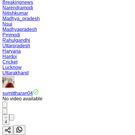
Breakingnews
Narendramodi
Nitishkumar
Madhya_pradesh
Nsui
Madhyapradesh
Pmmodi
Rahulgandhi
Uttarpradesh
Haryana
Hardoi
Cricket
Lucknow
Uttarakhand
sumittharan04
No video available
4