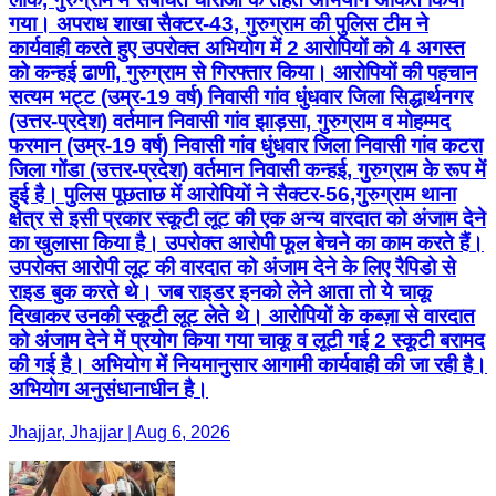
गया। अपराध शाखा सैक्टर-43, गुरुग्राम की पुलिस टीम ने
कार्यवाही करते हुए उपरोक्त अभियोग में 2 आरोपियों को 4 अगस्त
को कन्हई ढाणी, गुरुग्राम से गिरफ्तार किया। आरोपियों की पहचान
सत्यम भट्ट (उम्र-19 वर्ष) निवासी गांव धुंधवार जिला सिद्धार्थनगर
(उत्तर-प्रदेश) वर्तमान निवासी गांव झाड़सा, गुरुग्राम व मोहम्मद
फरमान (उम्र-19 वर्ष) निवासी गांव धुंधवार जिला निवासी गांव कटरा
जिला गोंडा (उत्तर-प्रदेश) वर्तमान निवासी कन्हई, गुरुग्राम के रूप में
हुई है। पुलिस पूछताछ में आरोपियों ने सैक्टर-56,गुरुग्राम थाना
क्षेत्र से इसी प्रकार स्कूटी लूट की एक अन्य वारदात को अंजाम देने
का खुलासा किया है। उपरोक्त आरोपी फूल बेचने का काम करते हैं।
उपरोक्त आरोपी लूट की वारदात को अंजाम देने के लिए रैपिडो से
राइड बुक करते थे। जब राइडर इनको लेने आता तो ये चाकू
दिखाकर उनकी स्कूटी लूट लेते थे। आरोपियों के कब्ज़ा से वारदात
को अंजाम देने में प्रयोग किया गया चाकू व लूटी गई 2 स्कूटी बरामद
की गई है। अभियोग में नियमानुसार आगामी कार्यवाही की जा रही है।
अभियोग अनुसंधानाधीन है।
Jhajjar, Jhajjar | Aug 6, 2026