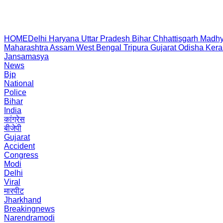
HOME
Delhi
Haryana
Uttar Pradesh
Bihar
Chhattisgarh
Madhy
Maharashtra
Assam
West Bengal
Tripura
Gujarat
Odisha
Kera
Jansamasya
News
Bjp
National
Police
Bihar
India
कांग्रेस
बीजेपी
Gujarat
Accident
Congress
Modi
Delhi
Viral
मारपीट
Jharkhand
Breakingnews
Narendramodi