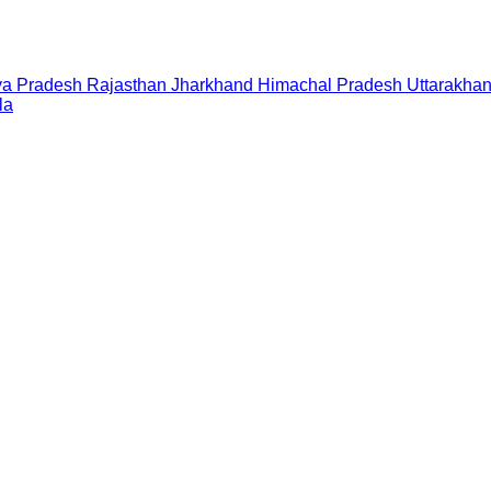
a Pradesh
Rajasthan
Jharkhand
Himachal Pradesh
Uttarakha
la