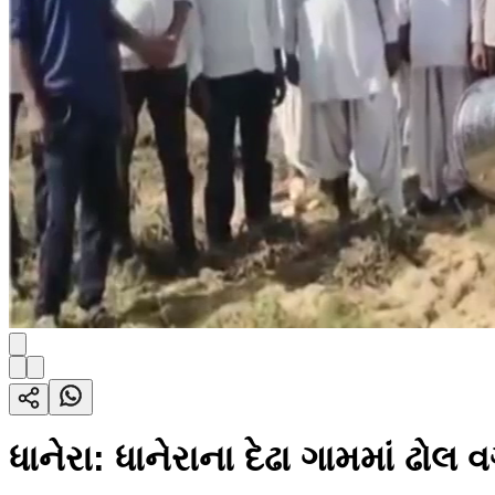
ધાનેરા: ધાનેરાના દેઢા ગામમાં ઢોલ વ