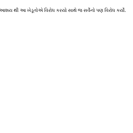
તેવા આશય થી આ ખેડૂતોએ વિરોધ કરયો સાથે જ સર્વેનો પણ વિરોધ કર્યો.