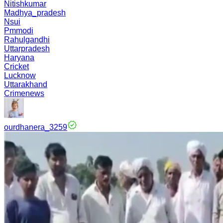
Nitishkumar
Madhya_pradesh
Nsui
Pmmodi
Rahulgandhi
Uttarpradesh
Haryana
Cricket
Lucknow
Uttarakhand
Crimenews
ourdhanera_3259