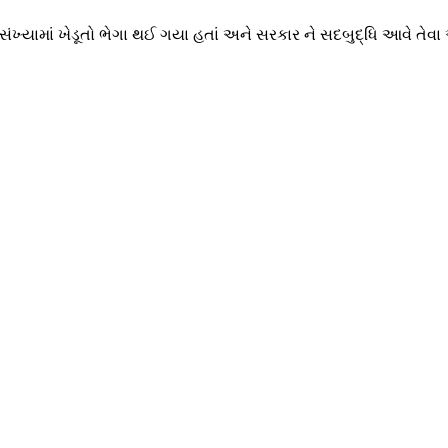
 મોટી સંખ્યામાં ખેડૂતો ભેગા થઈ ગયા હતાં અને સરકાર ને સદબુદ્ધિ આવે 