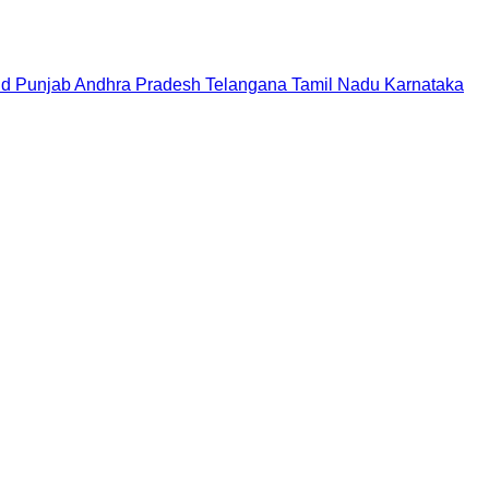
nd
Punjab
Andhra Pradesh
Telangana
Tamil Nadu
Karnataka