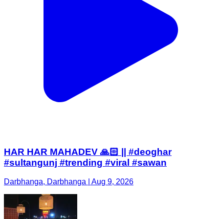
HAR HAR MAHADEV 🙏🏻 || #deoghar
#sultangunj #trending #viral #sawan
Darbhanga, Darbhanga | Aug 9, 2026