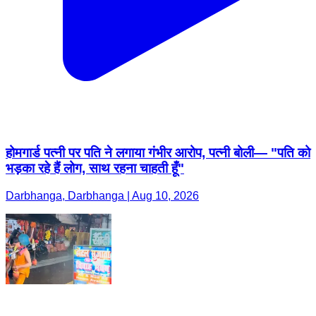
होमगार्ड पत्नी पर पति ने लगाया गंभीर आरोप, पत्नी बोली— "पति को
भड़का रहे हैं लोग, साथ रहना चाहती हूँ"
Darbhanga, Darbhanga | Aug 10, 2026