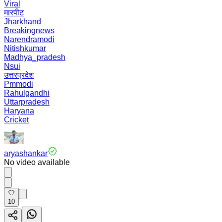
Viral
मारपीट
Jharkhand
Breakingnews
Narendramodi
Nitishkumar
Madhya_pradesh
Nsui
उत्तरप्रदेश
Pmmodi
Rahulgandhi
Uttarpradesh
Haryana
Cricket
aryashankar
No video available
10