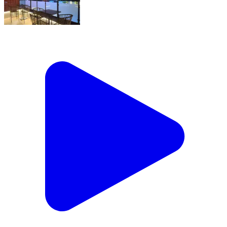
Something BIG is finally coming to the city… 🌃
🔥 Introducing SEESHA SKY DECK — by
Highway Haveli, the first Club Café of