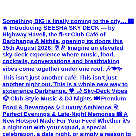
Darbhanga & Mithila, opening its doors this
15th August 2026! 🥂🎉 Imagine an elevated
sky-deck experience where music, food,
cocktails, conversations and breathtaking
vibes come together under one roof. 🎶🍽️✨
This isn’t just another café. This isn’t just
another night out. This is a whole new way to
experience Darbhanga. 🖤 🌙 Sky-Deck Vibes
🎧 Club-Style Music & DJ Nights 🍽️ Premium
Food & Beverages ✨ Luxury Ambience 🥂
Perfect Evenings & Late-Night Memories 📸 A
New Hotspot Made For Your Feed Whether it’s
a night out with your squad, a special
celebration, a date night, or simply a reason to
dress up and step out — Seesha Sky Deck is
where your next unforgettable night begins.
And yes… Mithila’s nightlife is about to get a
serious upgrade. 🚀🔥 📅 Grand Opening: 15th
August 2026 📍 Seesha Sky Deck by Highway