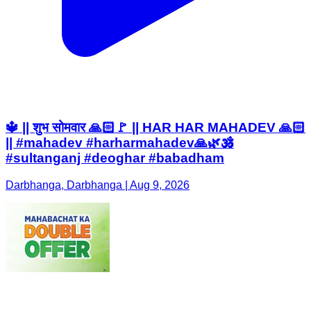
🔱 || शुभ सोमवार 🙏🏻🚩 || HAR HAR MAHADEV 🙏🏻
|| #mahadev #harharmahadev🙏🌿🕉️
#sultanganj #deoghar #babadham
Darbhanga, Darbhanga | Aug 9, 2026