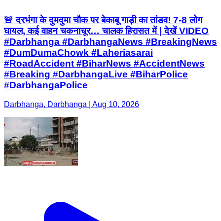
🚨 दरभंगा के दुमदुमा चौक पर बेकाबू गाड़ी का तांडव! 7-8 लोग
घायल, कई वाहन चकनाचूर… चालक हिरासत में | देखें VIDEO
#Darbhanga #DarbhangaNews #BreakingNews
#DumDumaChowk #Laheriasarai
#RoadAccident #BiharNews #AccidentNews
#Breaking #DarbhangaLive #BiharPolice
#DarbhangaPolice
Darbhanga, Darbhanga | Aug 10, 2026