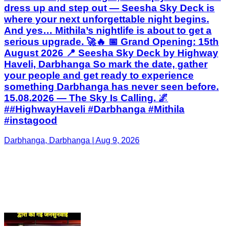
Haveli, Darbhanga So mark the date, gather
your people and get ready to experience
something Darbhanga has never seen before.
15.08.2026 — The Sky Is Calling. 🌌
##HighwayHaveli #Darbhanga #Mithila
#instagood
Darbhanga, Darbhanga | Aug 9, 2026