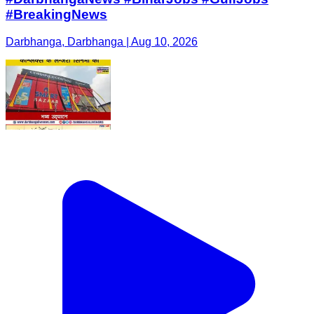
#BreakingNews
Darbhanga, Darbhanga | Aug 10, 2026