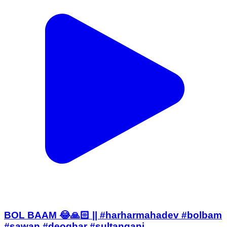
BOL BAAM 😂🙏🏻 || #harharmahadev #bolbam
#sawan #deoghar #sultanganj