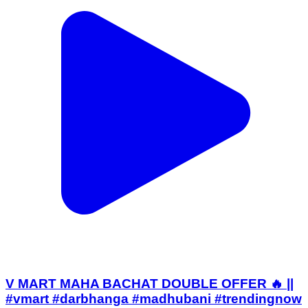
V MART MAHA BACHAT DOUBLE OFFER 🔥 ||
#vmart #darbhanga #madhubani #trendingnow