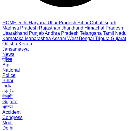
HOME
Delhi
Haryana
Uttar Pradesh
Bihar
Chhattisgarh
Madhya Pradesh
Rajasthan
Jharkhand
Himachal Pradesh
Uttarakhand
Punjab
Andhra Pradesh
Telangana
Tamil Nadu
Karnataka
Maharashtra
Assam
West Bengal
Tripura
Gujarat
Odisha
Kerala
Jansamasya
News
पुलिस
Bjp
National
Police
Bihar
India
कांग्रेस
बीजेपी
Gujarat
भाजपा
Accident
Congress
Modi
Delhi