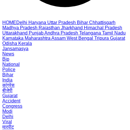
HOME
Delhi
Haryana
Uttar Pradesh
Bihar
Chhattisgarh
Madhya Pradesh
Rajasthan
Jharkhand
Himachal Pradesh
Uttarakhand
Punjab
Andhra Pradesh
Telangana
Tamil Nadu
Karnataka
Maharashtra
Assam
West Bengal
Tripura
Gujarat
Odisha
Kerala
Jansamasya
News
Bjp
National
Police
Bihar
India
कांग्रेस
बीजेपी
Gujarat
Accident
Congress
Modi
Delhi
Viral
मारपीट