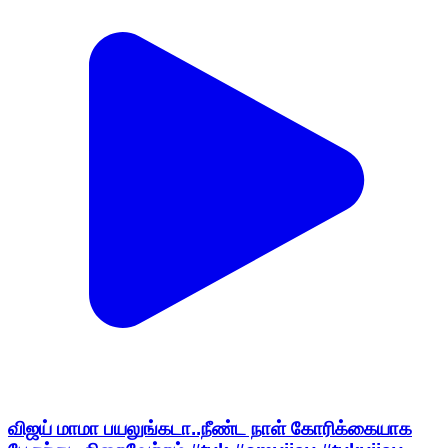
விஜய் மாமா பயலுங்கடா..நீண்ட நாள் கோரிக்கையாக
பேருந்து.. நிறைவேற்றம் #tvk #cmvijay #tvkvijay
#vijay
Tiruchirappalli, Tiruchirappalli | Aug 8, 2026