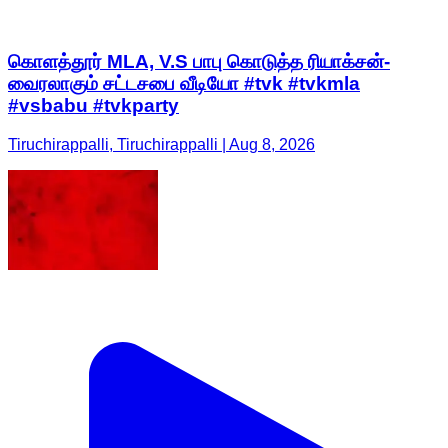
கொளத்தூர் MLA, V.S பாபு கொடுத்த ரியாக்சன்-
வைரலாகும் சட்டசபை வீடியோ #tvk #tvkmla
#vsbabu #tvkparty
Tiruchirappalli, Tiruchirappalli | Aug 8, 2026