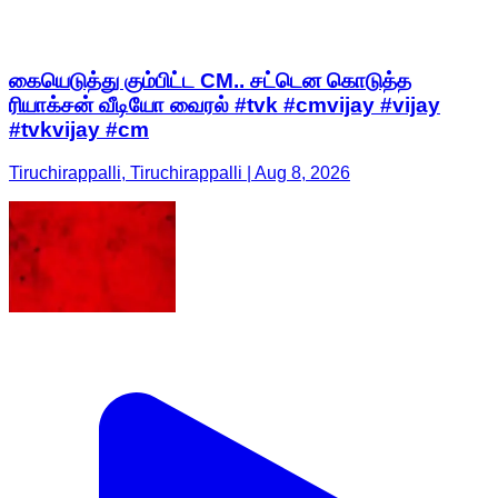
கையெடுத்து கும்பிட்ட CM.. சட்டென கொடுத்த
ரியாக்சன் வீடியோ வைரல் #tvk #cmvijay #vijay
#tvkvijay #cm
Tiruchirappalli, Tiruchirappalli | Aug 8, 2026