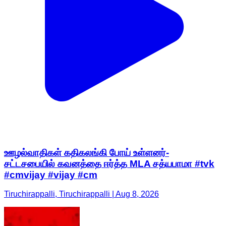
ஊழல்வாதிகள் கதிகலங்கி போய் உள்ளனர்-
சட்டசபையில் கவனத்தை ஈர்த்த MLA சத்யபாமா #tvk
#cmvijay #vijay #cm
Tiruchirappalli, Tiruchirappalli | Aug 8, 2026