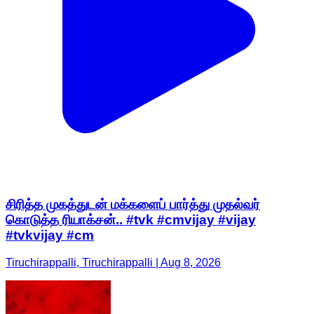
சிரித்த முகத்துடன் மக்களைப் பார்த்து முதல்வர்
கொடுத்த ரியாக்சன்.. #tvk #cmvijay #vijay
#tvkvijay #cm
Tiruchirappalli, Tiruchirappalli | Aug 8, 2026