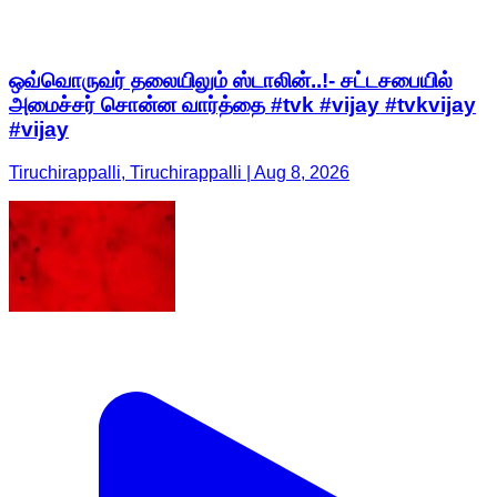
ஒவ்வொருவர் தலையிலும் ஸ்டாலின்..!- சட்டசபையில்
அமைச்சர் சொன்ன வார்த்தை #tvk #vijay #tvkvijay
#vijay
Tiruchirappalli, Tiruchirappalli | Aug 8, 2026