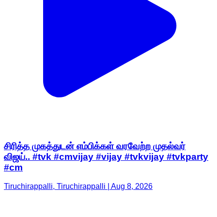
சிரித்த முகத்துடன் எம்பிக்கள் வரவேற்ற முதல்வர்
விஜய்.. #tvk #cmvijay #vijay #tvkvijay #tvkparty
#cm
Tiruchirappalli, Tiruchirappalli | Aug 8, 2026