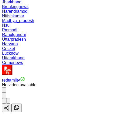
Jharkhand
Breakingnews
Narendramodi
Nitishkumar
Madhya_pradesh
Nsui
Pmmodi
Rahulgandhi
Uttarpradesh
Haryana
Cricket
Lucknow
Uttarakhand
Crimenews
redtamiltv
No video available