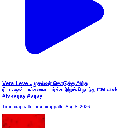
Vera Level..முதல்வர் கொடுத்த அந்த
ரியாக்ஷன்..மக்களை பார்க்க இறங்கி நடந்த CM #tvk
#tvkvijay #vijay
Tiruchirappalli, Tiruchirappalli | Aug 8, 2026