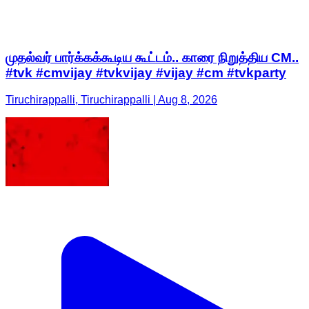
முதல்வர் பார்க்கக்கூடிய கூட்டம்.. காரை நிறுத்திய CM..
#tvk #cmvijay #tvkvijay #vijay #cm #tvkparty
Tiruchirappalli, Tiruchirappalli | Aug 8, 2026