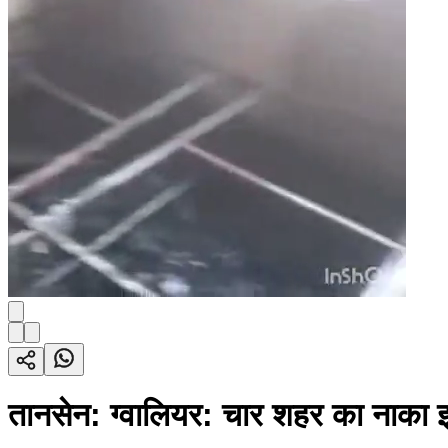
तानसेन: ग्वालियर: चार शहर का नाका इल