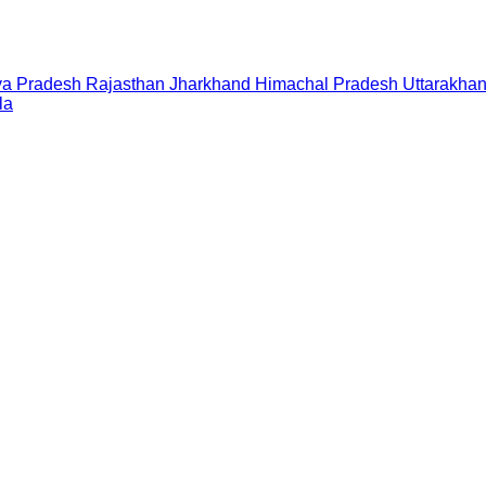
a Pradesh
Rajasthan
Jharkhand
Himachal Pradesh
Uttarakha
la