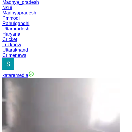
Madhya_pradesh
Nsui
Madhyapradesh
Pmmodi
Rahulgandhi
Uttarpradesh
Haryana
Cricket
Lucknow
Uttarakhand
Crimenews
kataremedia