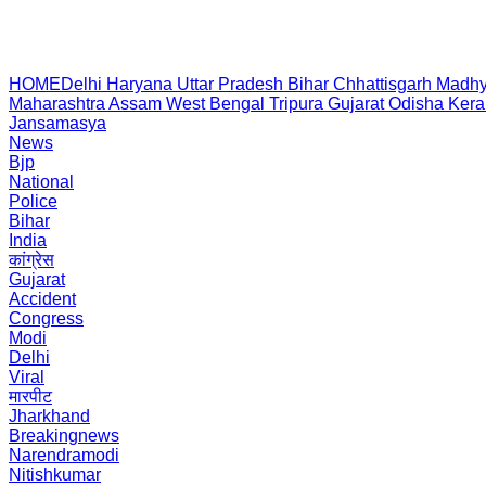
HOME
Delhi
Haryana
Uttar Pradesh
Bihar
Chhattisgarh
Madhy
Maharashtra
Assam
West Bengal
Tripura
Gujarat
Odisha
Kera
Jansamasya
News
Bjp
National
Police
Bihar
India
कांग्रेस
Gujarat
Accident
Congress
Modi
Delhi
Viral
मारपीट
Jharkhand
Breakingnews
Narendramodi
Nitishkumar