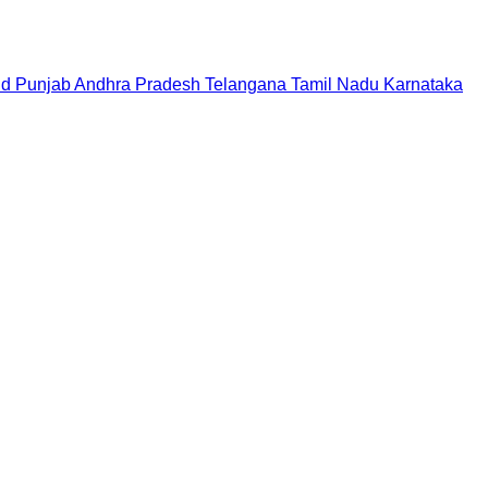
nd
Punjab
Andhra Pradesh
Telangana
Tamil Nadu
Karnataka