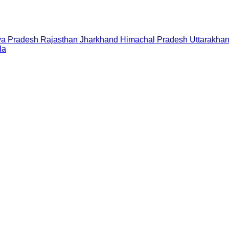
a Pradesh
Rajasthan
Jharkhand
Himachal Pradesh
Uttarakha
la