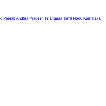
nd
Punjab
Andhra Pradesh
Telangana
Tamil Nadu
Karnataka