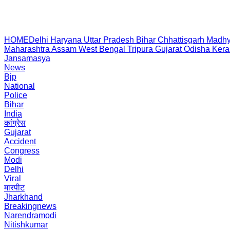
HOME
Delhi
Haryana
Uttar Pradesh
Bihar
Chhattisgarh
Madhy
Maharashtra
Assam
West Bengal
Tripura
Gujarat
Odisha
Kera
Jansamasya
News
Bjp
National
Police
Bihar
India
कांग्रेस
Gujarat
Accident
Congress
Modi
Delhi
Viral
मारपीट
Jharkhand
Breakingnews
Narendramodi
Nitishkumar