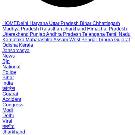
HOME
Delhi
Haryana
Uttar Pradesh
Bihar
Chhattisgarh
Madhya Pradesh
Rajasthan
Jharkhand
Himachal Pradesh
Uttarakhand
Punjab
Andhra Pradesh
Telangana
Tamil Nadu
Karnataka
Maharashtra
Assam
West Bengal
Tripura
Gujarat
Odisha
Kerala
Jansamasya
News
Bjp
National
Police
Bihar
India
कांग्रेस
Gujarat
Accident
Congress
Modi
Delhi
Viral
मारपीट
Jharkhand