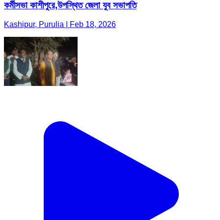
কর্মীসভা কাশীপুরে,উপস্থিত জেলা যুব সভাপতি
Kashipur, Purulia | Feb 18, 2026