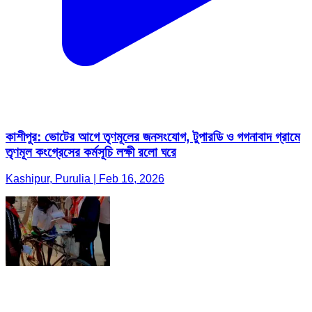
কাশীপুর: ভোটের আগে তৃণমূলের জনসংযোগ, টুপারডি ও গগনাবাদ গ্রামে
তৃণমূল কংগ্রেসের কর্মসূচি লক্ষী রলো ঘরে
Kashipur, Purulia | Feb 16, 2026