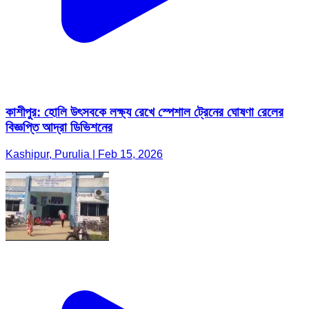
কাশীপুর: হোলি উৎসবকে লক্ষ্য রেখে স্পেশাল ট্রেনের ঘোষণা রেলের
বিজ্ঞপ্তি আদ্রা ডিভিশনের
Kashipur, Purulia | Feb 15, 2026