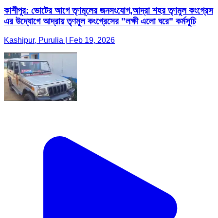
কাশীপুর: ভোটের আগে তৃণমূলের জনসংযোগ,আদ্রা শহর তৃণমুল কংগ্রেস
এর উদ্যোগে আদ্রায় তৃণমূল কংগ্রেসের "লক্ষী এলো ঘরে" কর্মসূচি
Kashipur, Purulia | Feb 19, 2026