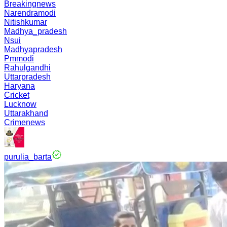
Breakingnews
Narendramodi
Nitishkumar
Madhya_pradesh
Nsui
Madhyapradesh
Pmmodi
Rahulgandhi
Uttarpradesh
Haryana
Cricket
Lucknow
Uttarakhand
Crimenews
purulia_barta