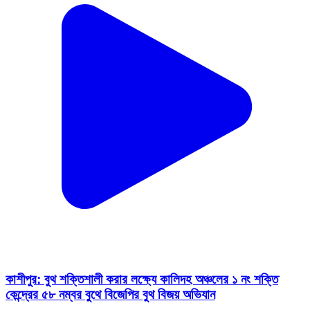
কাশীপুর: বুথ শক্তিশালী করার লক্ষ্যে কালিদহ অঞ্চলের ১ নং শক্তি
কেন্দ্রের ৫৮ নম্বর বুথে বিজেপির বুথ বিজয় অভিযান