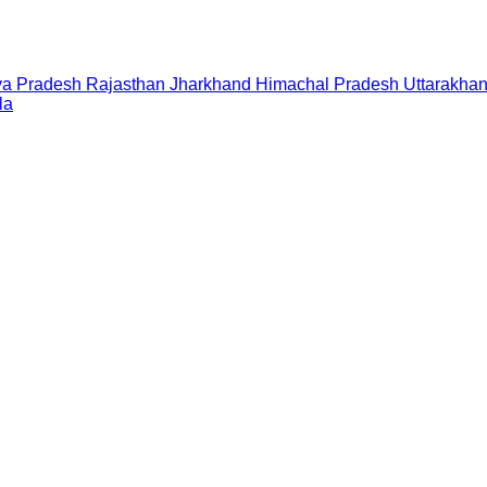
a Pradesh
Rajasthan
Jharkhand
Himachal Pradesh
Uttarakha
la