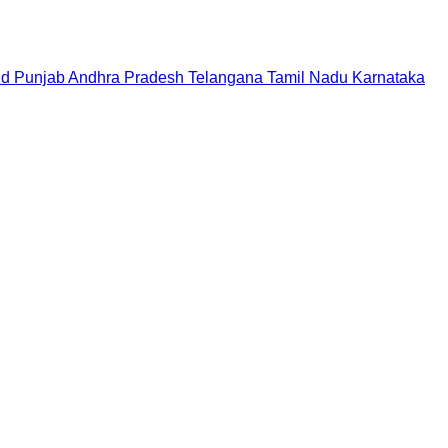
nd
Punjab
Andhra Pradesh
Telangana
Tamil Nadu
Karnataka