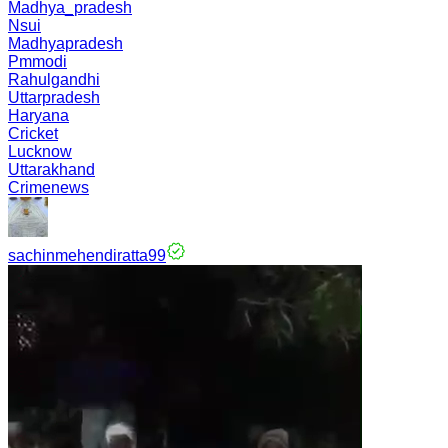
Madhya_pradesh
Nsui
Madhyapradesh
Pmmodi
Rahulgandhi
Uttarpradesh
Haryana
Cricket
Lucknow
Uttarakhand
Crimenews
sachinmehendiratta99