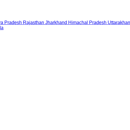
a Pradesh
Rajasthan
Jharkhand
Himachal Pradesh
Uttarakha
la