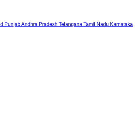
nd
Punjab
Andhra Pradesh
Telangana
Tamil Nadu
Karnataka