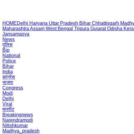
HOME
Delhi
Haryana
Uttar Pradesh
Bihar
Chhattisgarh
Madhy
Maharashtra
Assam
West Bengal
Tripura
Gujarat
Odisha
Kera
Jansamasya
News
पुलिस
Bjp
National
Police
Bihar
India
कांग्रेस
भाजपा
Congress
Modi
Delhi
Viral
मारपीट
Breakingnews
Narendramodi
Nitishkumar
Madhya_pradesh