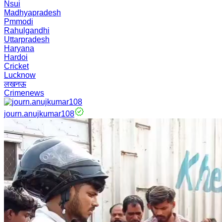
Nsui
Madhyapradesh
Pmmodi
Rahulgandhi
Uttarpradesh
Haryana
Hardoi
Cricket
Lucknow
लखनऊ
Crimenews
journ.anujkumar108