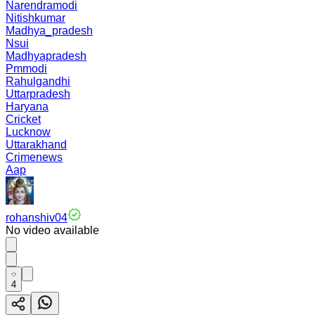
Narendramodi
Nitishkumar
Madhya_pradesh
Nsui
Madhyapradesh
Pmmodi
Rahulgandhi
Uttarpradesh
Haryana
Cricket
Lucknow
Uttarakhand
Crimenews
Aap
rohanshiv04
No video available
4