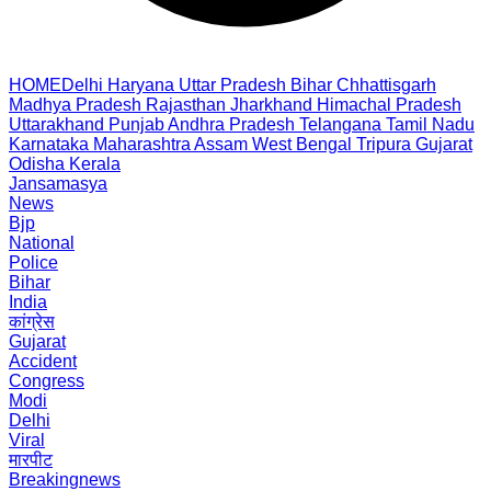
HOME
Delhi
Haryana
Uttar Pradesh
Bihar
Chhattisgarh
Madhya Pradesh
Rajasthan
Jharkhand
Himachal Pradesh
Uttarakhand
Punjab
Andhra Pradesh
Telangana
Tamil Nadu
Karnataka
Maharashtra
Assam
West Bengal
Tripura
Gujarat
Odisha
Kerala
Jansamasya
News
Bjp
National
Police
Bihar
India
कांग्रेस
Gujarat
Accident
Congress
Modi
Delhi
Viral
मारपीट
Breakingnews