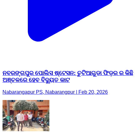
ନବରଙ୍ଗପୁର ପୋଲିସ ଷ୍ଟେସନ: ଚୁଟିଆଗୁଡା ଫିଡ଼ର ର କିଛି
ଅଞ୍ଚଳରେ ହେବ ବିଦ୍ୟୁତ କାଟ
Nabarangapur PS, Nabarangpur | Feb 20, 2026