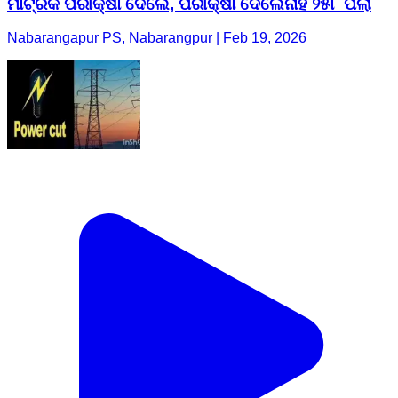
ମାଟ୍ରିକ ପରୀକ୍ଷା ଦେଲେ, ପରୀକ୍ଷା ଦେଲେନାହିଁ ୨୫୮ ପିଲା
Nabarangapur PS, Nabarangpur | Feb 19, 2026