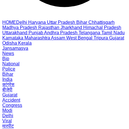
HOME
Delhi
Haryana
Uttar Pradesh
Bihar
Chhattisgarh
Madhya Pradesh
Rajasthan
Jharkhand
Himachal Pradesh
Uttarakhand
Punjab
Andhra Pradesh
Telangana
Tamil Nadu
Karnataka
Maharashtra
Assam
West Bengal
Tripura
Gujarat
Odisha
Kerala
Jansamasya
News
Bjp
National
Police
Bihar
India
कांग्रेस
बीजेपी
Gujarat
Accident
Congress
Modi
Delhi
Viral
मारपीट