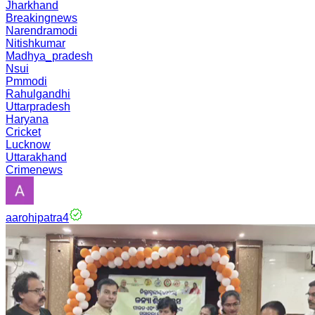
Jharkhand
Breakingnews
Narendramodi
Nitishkumar
Madhya_pradesh
Nsui
Pmmodi
Rahulgandhi
Uttarpradesh
Haryana
Cricket
Lucknow
Uttarakhand
Crimenews
aarohipatra4