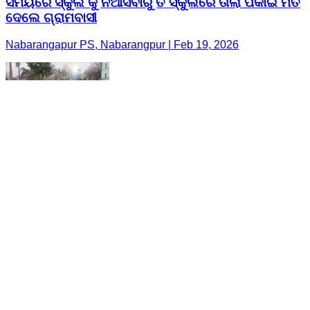
ସମୟରେ ସ୍କୁଲ କୁ ନଆସିବାରୁ ତ ସ୍କୁଲରେ ତାଲା ପକାଇ ମତ
ଦେଲେ ଗ୍ରାମବାସୀ
Nabarangapur PS, Nabarangpur | Feb 19, 2026