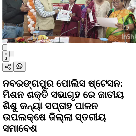
3
ନବରଙ୍ଗପୁର ପୋଲିସ ଷ୍ଟେସନ:
ମିଶନ ଶକ୍ତି ସଭାଗୃହ ରେ ଜାତୀୟ
ଶିଶୁ କନ୍ୟା ସପ୍ତାହ ପାଳନ
ଉପଲକ୍ଷେ ଜିଲ୍ଲା ସ୍ତରୀୟ
ସମାବେଶ