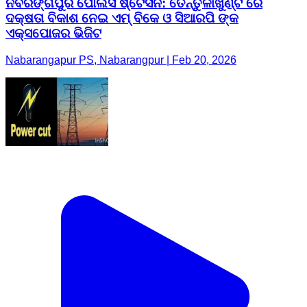
ନବରଙ୍ଗପୁର ପୋଲିସ ଷ୍ଟେସନ: ତେନ୍ତୁଳୀଖୁଣ୍ଟି ରେ
ଦକ୍ଷତା ବିକାଶ ନେଇ ଏମ୍ ବିକେ ଓ ସିଆରପି ଙ୍କ
ଏକ୍ସପୋଜର ଭିଜିଟ
Nabarangapur PS, Nabarangpur | Feb 20, 2026