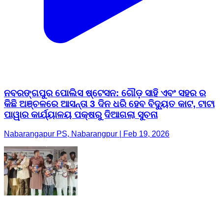
ନବରଙ୍ଗପୁର ପୋଲିସ ଷ୍ଟେସନ: ଗୌଡ଼ ସାହି ଏବଂ ସହର ର
କିଛି ଅଞ୍ଚଳରେ ଆସନ୍ତା 3 ଦିନ ଧରି ହେବ ବିଦ୍ୟୁତ କାଟ, ଟାଟା
ପାୱାର କାର୍ଯ୍ୟାଳୟ ପକ୍ଷରୁ ଦିଆଗଲା ସୁଚନା
Nabarangapur PS, Nabarangpur | Feb 19, 2026