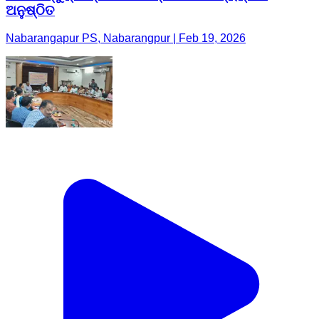
ଅନୁଷ୍ଠିତ
Nabarangapur PS, Nabarangpur | Feb 19, 2026