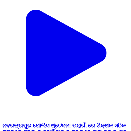
ନବରଙ୍ଗପୁର ପୋଲିସ ଷ୍ଟେସନ: ତାରାଗାଁ ରେ ଶିକ୍ଷକ ସଠିକ