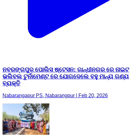
ନବରଙ୍ଗପୁର ପୋଲିସ ଷ୍ଟେସନ: ଗାନ୍ଧୀନଗର ରେ ନାଇଟ
ଭଲିବଲ ଟୁର୍ନାମେଣ୍ଟ ରେ ଯୋଗଦେଲେ ବହୁ ମାନ୍ୟ ଗଣ୍ୟ
ବ୍ୟକ୍ତି
Nabarangapur PS, Nabarangpur | Feb 20, 2026