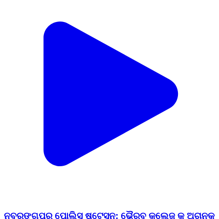
ନବରଙ୍ଗପୁର ପୋଲିସ ଷ୍ଟେସନ: ଭୈରବ କଲେଜ କୁ ଅଚାନକ