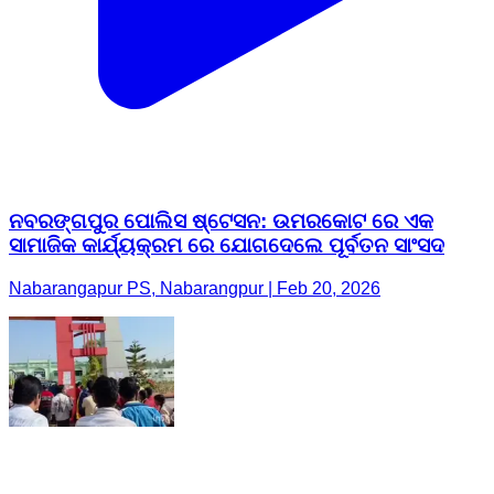
ନବରଙ୍ଗପୁର ପୋଲିସ ଷ୍ଟେସନ: ଉମରକୋଟ ରେ ଏକ
ସାମାଜିକ କାର୍ଯ୍ୟକ୍ରମ ରେ ଯୋଗଦେଲେ ପୂର୍ବତନ ସାଂସଦ
Nabarangapur PS, Nabarangpur | Feb 20, 2026