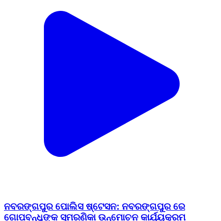
ନବରଙ୍ଗପୁର ପୋଲିସ ଷ୍ଟେସନ: ନବରଙ୍ଗପୁର ରେ
ଗୋପବନ୍ଧୁଙ୍କ ସ୍ମରଣିକା ଉନ୍ମୋଚନ କାର୍ଯ୍ୟକ୍ରମ