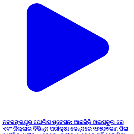
ନବରଙ୍ଗପୁର ପୋଲିସ ଷ୍ଟେସନ: ଆରସିଡ଼ି ହାଇସ୍କୁଲ ରେ
ଏବଂ ଜିଲ୍ଲାର ବିଭିନ୍ନ ପରୀକ୍ଷା କେନ୍ଦରେ ୧୭୭୬୨ଜଣ ପିଲା