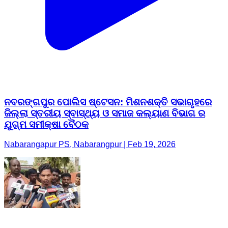
ନବରଙ୍ଗପୁର ପୋଲିସ ଷ୍ଟେସନ: ମିଶନଶକ୍ତି ସଭାଗୃହରେ
ଜିଲ୍ଲା ସ୍ତରୀୟ ସ୍ବାସ୍ଥ୍ୟ ଓ ସମାଜ କଲ୍ୟାଣ ବିଭାଗ ର
ଯୁଗ୍ମ ସମୀକ୍ଷା ବୈଠକ
Nabarangapur PS, Nabarangpur | Feb 19, 2026