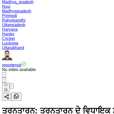
Madhya_pradesh
Nsui
Madhyapradesh
Pmmodi
Rahulgandhi
Uttarpradesh
Haryana
Hardoi
Cricket
Lucknow
Uttarakhand
reportersid
No video available
11
ਤਰਨਤਾਰਨ: ਤਰਨਤਾਰਨ ਦੇ ਵਿਧਾਇਕ ਸ