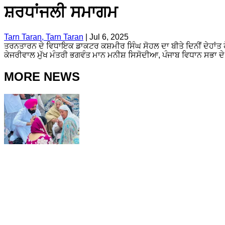
ਸ਼ਰਧਾਂਜਲੀ ਸਮਾਗਮ
Tarn Taran, Tarn Taran
|
Jul 6, 2025
ਤਰਨਤਾਰਨ ਦੇ ਵਿਧਾਇਕ ਡਾਕਟਰ ਕਸ਼ਮੀਰ ਸਿੰਘ ਸੋਹਲ ਦਾ ਬੀਤੇ ਦਿਨੀਂ ਦੇਹਾਂ
ਕੇਜਰੀਵਾਲ ਮੁੱਖ ਮੰਤਰੀ ਭਗਵੰਤ ਮਾਨ ਮਨੀਸ਼ ਸਿਸੋਦੀਆ, ਪੰਜਾਬ ਵਿਧਾਨ ਸਭਾ ਦ
MORE NEWS