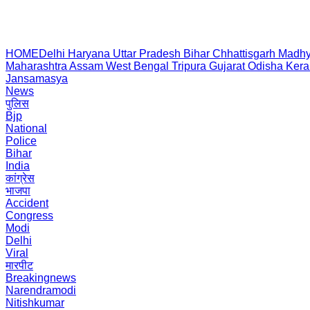
HOME
Delhi
Haryana
Uttar Pradesh
Bihar
Chhattisgarh
Madhy
Maharashtra
Assam
West Bengal
Tripura
Gujarat
Odisha
Kera
Jansamasya
News
पुलिस
Bjp
National
Police
Bihar
India
कांग्रेस
भाजपा
Accident
Congress
Modi
Delhi
Viral
मारपीट
Breakingnews
Narendramodi
Nitishkumar