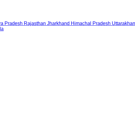
a Pradesh
Rajasthan
Jharkhand
Himachal Pradesh
Uttarakha
la