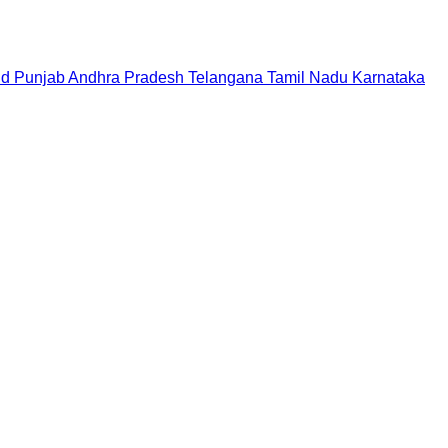
nd
Punjab
Andhra Pradesh
Telangana
Tamil Nadu
Karnataka