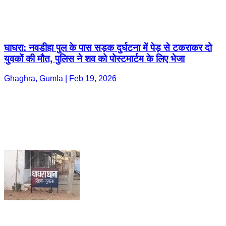
घाघरा: नवडीहा पुल के पास सड़क दुर्घटना में पेड़ से टकराकर दो
युवकों की मौत, पुलिस ने शव को पोस्टमार्टम के लिए भेजा
Ghaghra, Gumla | Feb 19, 2026