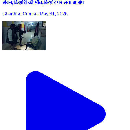
सेवन,किशोरी की मौत,किशोर पर लगा आरोप
Ghaghra, Gumla | May 31, 2026