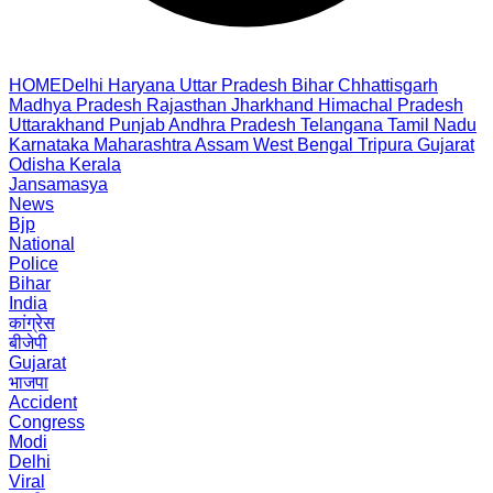
HOME
Delhi
Haryana
Uttar Pradesh
Bihar
Chhattisgarh
Madhya Pradesh
Rajasthan
Jharkhand
Himachal Pradesh
Uttarakhand
Punjab
Andhra Pradesh
Telangana
Tamil Nadu
Karnataka
Maharashtra
Assam
West Bengal
Tripura
Gujarat
Odisha
Kerala
Jansamasya
News
Bjp
National
Police
Bihar
India
कांग्रेस
बीजेपी
Gujarat
भाजपा
Accident
Congress
Modi
Delhi
Viral