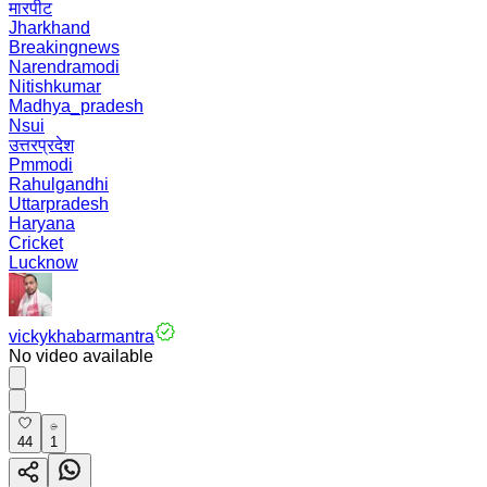
मारपीट
Jharkhand
Breakingnews
Narendramodi
Nitishkumar
Madhya_pradesh
Nsui
उत्तरप्रदेश
Pmmodi
Rahulgandhi
Uttarpradesh
Haryana
Cricket
Lucknow
vickykhabarmantra
No video available
44
1