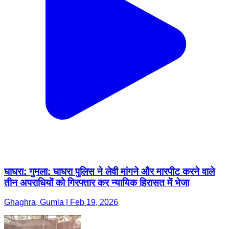
घाघरा: गुमला: घाघरा पुलिस ने लेवी मांगने और मारपीट करने वाले
तीन अपराधियों को गिरफ्तार कर न्यायिक हिरासत में भेजा
Ghaghra, Gumla | Feb 19, 2026