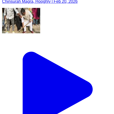
Chinsurah Magra, Hooghly | Feb 20, 2026