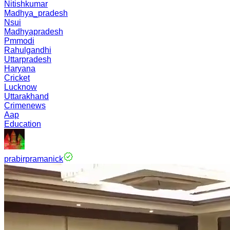
Nitishkumar
Madhya_pradesh
Nsui
Madhyapradesh
Pmmodi
Rahulgandhi
Uttarpradesh
Haryana
Cricket
Lucknow
Uttarakhand
Crimenews
Aap
Education
prabirpramanick