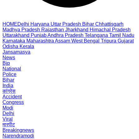
HOME
Delhi
Haryana
Uttar Pradesh
Bihar
Chhattisgarh
Madhya Pradesh
Rajasthan
Jharkhand
Himachal Pradesh
Uttarakhand
Punjab
Andhra Pradesh
Telangana
Tamil Nadu
Karnataka
Maharashtra
Assam
West Bengal
Tripura
Gujarat
Odisha
Kerala
Jansamasya
News
Bjp
National
Police
Bihar
India
कांग्रेस
Accident
Congress
Modi
Delhi
Viral
मारपीट
Breakingnews
Narendramodi