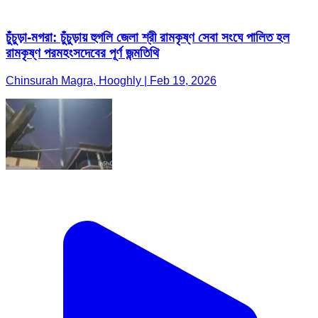
চুঁচুড়া-মগরা: চুঁচুড়ায় হুগলি জেলা শ্রী রামকৃষ্ণ সেবা সংঘে পালিত হল
রামকৃষ্ণ পরমহংসদেবের পূর্ণ জন্মতিথি
Chinsurah Magra, Hooghly | Feb 19, 2026