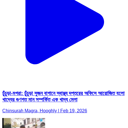
চুঁচুড়া-মগরা: চুঁচুড়া সুজন বাগানে স্বাস্থ্য দপ্তরের অফিসে আয়োজিত হলো
খাদ্যের গুণগত মান সম্পর্কিত এক খাদ্য মেলা
Chinsurah Magra, Hooghly | Feb 19, 2026