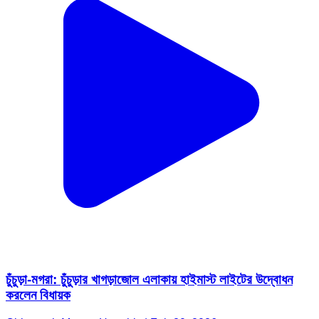
চুঁচুড়া-মগরা: চুঁচুড়ার খাগড়াজোল এলাকায় হাইমাস্ট লাইটের উদ্বোধন
করলেন বিধায়ক