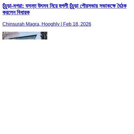
চুঁচুড়া-মগরা: বসন্ত উৎসব নিয়ে হুগলী চুঁচুড়া পৌরসভার সভাকক্ষে বৈঠক
করলেন বিধায়ক
Chinsurah Magra, Hooghly | Feb 18, 2026