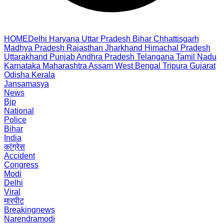
HOME
Delhi
Haryana
Uttar Pradesh
Bihar
Chhattisgarh
Madhya Pradesh
Rajasthan
Jharkhand
Himachal Pradesh
Uttarakhand
Punjab
Andhra Pradesh
Telangana
Tamil Nadu
Karnataka
Maharashtra
Assam
West Bengal
Tripura
Gujarat
Odisha
Kerala
Jansamasya
News
Bjp
National
Police
Bihar
India
कांग्रेस
Accident
Congress
Modi
Delhi
Viral
मारपीट
Breakingnews
Narendramodi