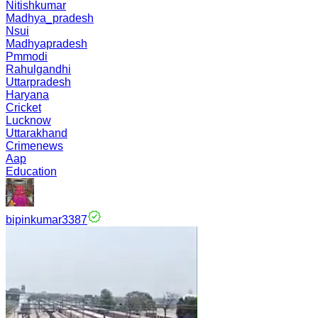
Nitishkumar
Madhya_pradesh
Nsui
Madhyapradesh
Pmmodi
Rahulgandhi
Uttarpradesh
Haryana
Cricket
Lucknow
Uttarakhand
Crimenews
Aap
Education
bipinkumar3387