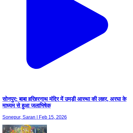
सोनपुर: बाबा हरिहरनाथ मंदिर में उमड़ी आस्था की लहर, अरघा के
माध्यम से हुआ जलाभिषेक
Sonepur, Saran | Feb 15, 2026