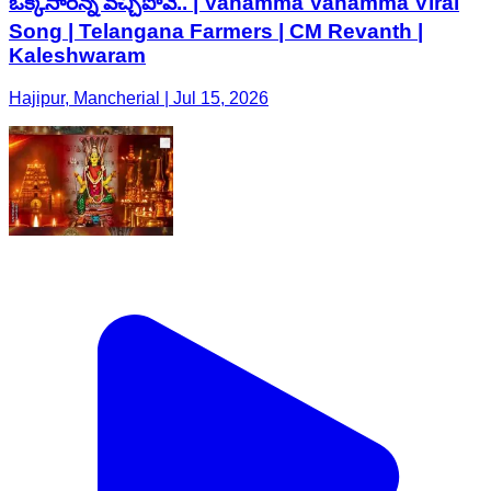
ఒక్కసారన్న వచ్చిపోవే.. | Vanamma Vanamma Viral
Song | Telangana Farmers | CM Revanth |
Kaleshwaram
Hajipur, Mancherial | Jul 15, 2026