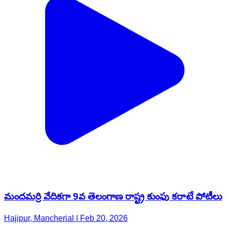
మందమర్రి వేదికగా 9వ తెలంగాణ రాష్ట్ర కుంఫు కరాటే పోటీలు
Hajipur, Mancherial | Feb 20, 2026