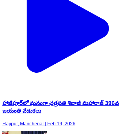
హాజీపూర్‌లో ఘనంగా ఛత్రపతి శివాజీ మహారాజ్ 396వ
జయంతి వేడుకలు
Hajipur, Mancherial | Feb 19, 2026