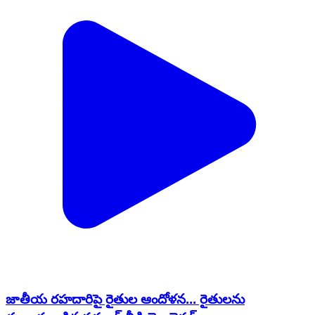
జాతీయ రహదారిపై రైతుల ఆందోళన... రైతులను