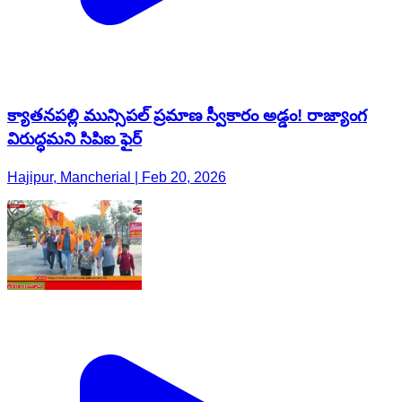
క్యాతనపల్లి మున్సిపల్ ప్రమాణ స్వీకారం అడ్డం! రాజ్యాంగ
విరుద్ధమని సిపిఐ ఫైర్
Hajipur, Mancherial | Feb 20, 2026