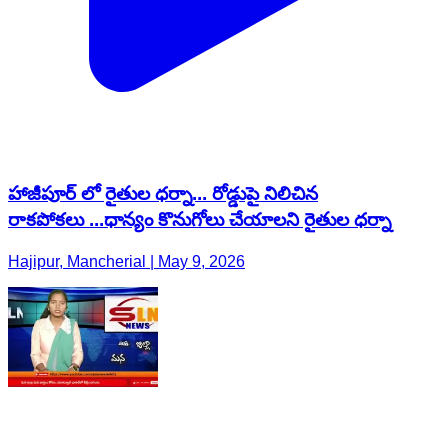
హాజీపూర్ లో రైతుల ధర్నా... రోడ్డుపై నిలిచిన
రాకపోకలు ...ధాన్యం కొనుగోలు చేయాలని రైతుల ధర్నా
Hajipur, Mancherial | May 9, 2026