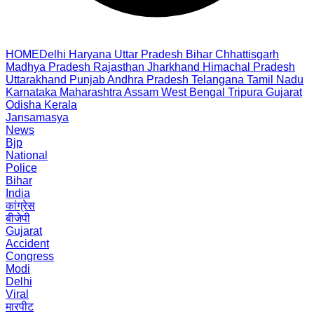
HOME
Delhi
Haryana
Uttar Pradesh
Bihar
Chhattisgarh
Madhya Pradesh
Rajasthan
Jharkhand
Himachal Pradesh
Uttarakhand
Punjab
Andhra Pradesh
Telangana
Tamil Nadu
Karnataka
Maharashtra
Assam
West Bengal
Tripura
Gujarat
Odisha
Kerala
Jansamasya
News
Bjp
National
Police
Bihar
India
कांग्रेस
बीजेपी
Gujarat
Accident
Congress
Modi
Delhi
Viral
मारपीट