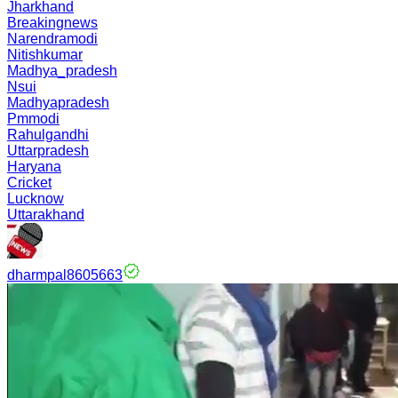
Jharkhand
Breakingnews
Narendramodi
Nitishkumar
Madhya_pradesh
Nsui
Madhyapradesh
Pmmodi
Rahulgandhi
Uttarpradesh
Haryana
Cricket
Lucknow
Uttarakhand
dharmpal8605663