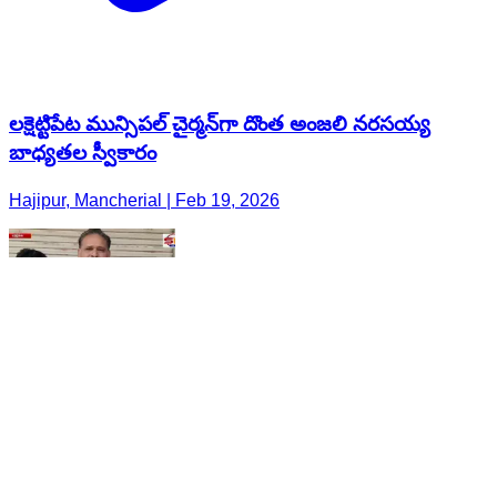
లక్షెట్టిపేట మున్సిపల్ చైర్మన్‌గా దొంత అంజలి నరసయ్య
బాధ్యతల స్వీకారం
Hajipur, Mancherial | Feb 19, 2026