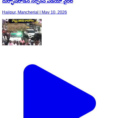
దుర్భాషలాడిన సర్పంచ్ వీడియో వైరల్
Hajipur, Mancherial | May 10, 2026