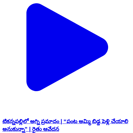
టికన్నపల్లిలో అగ్ని ప్రమాదం | “పంట అమ్మి బిడ్డ పెళ్లి చేయాలి
అనుకున్నా” | రైతు ఆవేదన