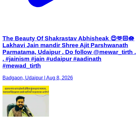
The Beauty Of Shakrastav Abhisheak 😍🫶🏻🪷
Lakhavi Jain mandir Shree Ajit Parshwanath
Parmatama, Udaipur . Do follow @mewar_tirth .
. #jainism #jain #udaipur #aadinath
#mewad_tirth
Badgaon, Udaipur | Aug 8, 2026