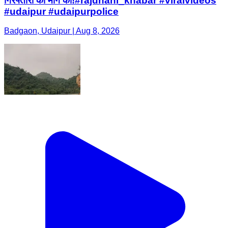
गिरफ्तारी की मांग की!#rajdhani_khabar #viralvideos
#udaipur #udaipurpolice
Badgaon, Udaipur | Aug 8, 2026