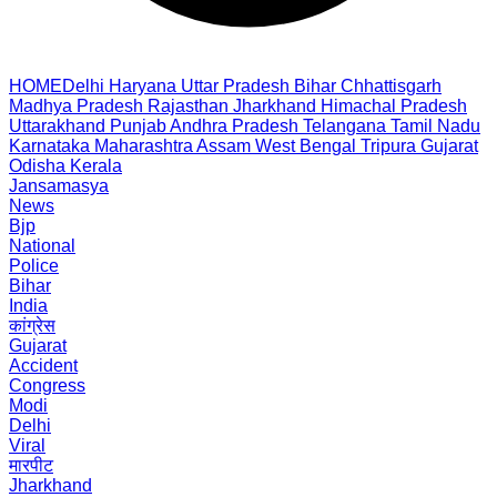
HOME
Delhi
Haryana
Uttar Pradesh
Bihar
Chhattisgarh
Madhya Pradesh
Rajasthan
Jharkhand
Himachal Pradesh
Uttarakhand
Punjab
Andhra Pradesh
Telangana
Tamil Nadu
Karnataka
Maharashtra
Assam
West Bengal
Tripura
Gujarat
Odisha
Kerala
Jansamasya
News
Bjp
National
Police
Bihar
India
कांग्रेस
Gujarat
Accident
Congress
Modi
Delhi
Viral
मारपीट
Jharkhand