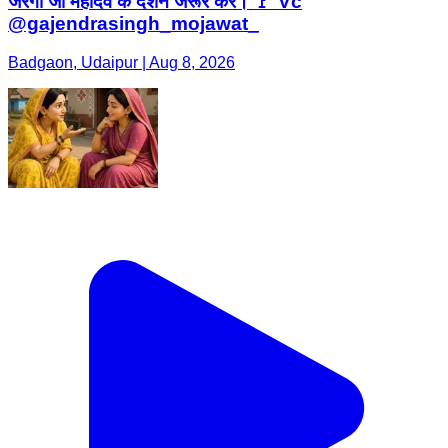
जरगा जी महादेव के दर्शन जरूर करें। 🚩 Vc
@gajendrasingh_mojawat_
Badgaon, Udaipur | Aug 8, 2026