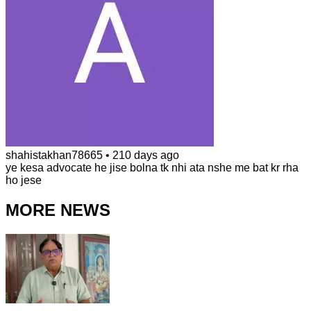
shahistakhan78665
•
210 days ago
ye kesa advocate he jise bolna tk nhi ata nshe me bat kr rha
ho jese
MORE NEWS