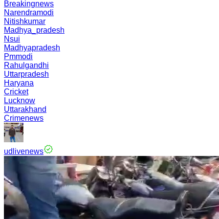
Breakingnews
Narendramodi
Nitishkumar
Madhya_pradesh
Nsui
Madhyapradesh
Pmmodi
Rahulgandhi
Uttarpradesh
Haryana
Cricket
Lucknow
Uttarakhand
Crimenews
udlivenews