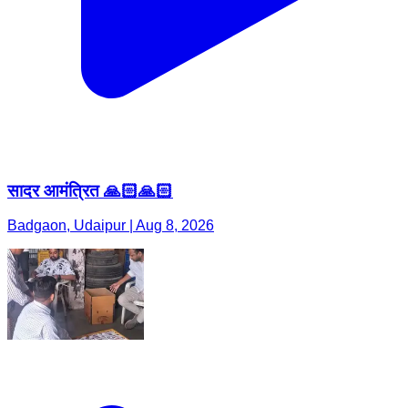
सादर आमंत्रित 🙏🏻🙏🏻
Badgaon, Udaipur | Aug 8, 2026