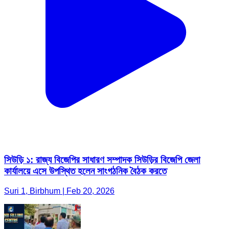
সিউড়ি ১: রাজ্য বিজেপির সাধারণ সম্পাদক সিউড়ির বিজেপি জেলা
কার্যালয়ে এসে উপস্থিত হলেন সাংগঠনিক বৈঠক করতে
Suri 1, Birbhum | Feb 20, 2026