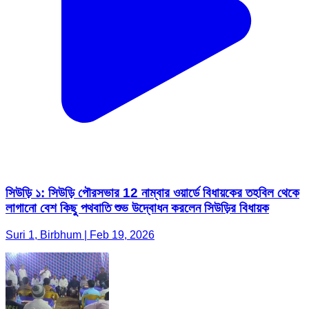
সিউড়ি ১: সিউড়ি পৌরসভার 12 নাম্বার ওয়ার্ডে বিধায়কের তহবিল থেকে
লাগানো বেশ কিছু পথবাতি শুভ উদ্বোধন করলেন সিউড়ির বিধায়ক
Suri 1, Birbhum | Feb 19, 2026