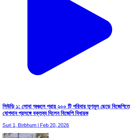
সিউড়ি ১: লোবা অঞ্চলে প্রায় ২০০ টি পরিবার তৃণমূল ছেড়ে বিজেপিতে
যোগদান প্রসঙ্গে বক্তব্য দিলেন বিজেপি বিধায়ক
Suri 1, Birbhum | Feb 20, 2026