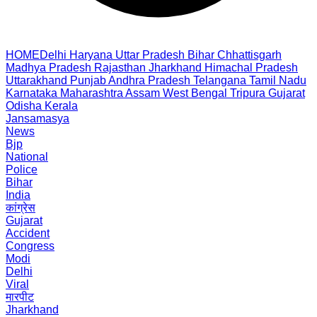
HOME
Delhi
Haryana
Uttar Pradesh
Bihar
Chhattisgarh
Madhya Pradesh
Rajasthan
Jharkhand
Himachal Pradesh
Uttarakhand
Punjab
Andhra Pradesh
Telangana
Tamil Nadu
Karnataka
Maharashtra
Assam
West Bengal
Tripura
Gujarat
Odisha
Kerala
Jansamasya
News
Bjp
National
Police
Bihar
India
कांग्रेस
Gujarat
Accident
Congress
Modi
Delhi
Viral
मारपीट
Jharkhand