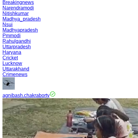
Breakingnews
Narendramodi
Nitishkumar
Madhya_pradesh
Nsui
Madhyapradesh
Pmmodi
Rahulgandhi
Uttarpradesh
Haryana
Cricket
Lucknow
Uttarakhand
Crimenews
agnibash.chakraborty