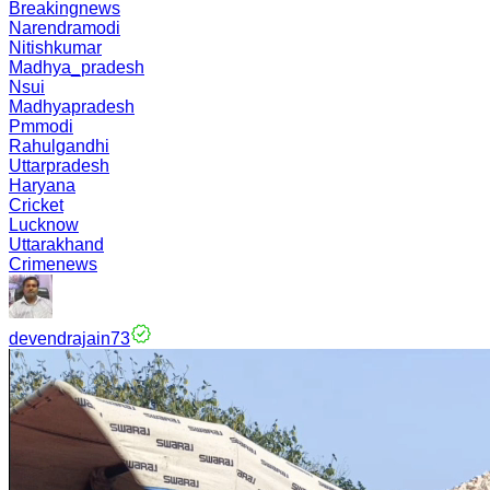
Breakingnews
Narendramodi
Nitishkumar
Madhya_pradesh
Nsui
Madhyapradesh
Pmmodi
Rahulgandhi
Uttarpradesh
Haryana
Cricket
Lucknow
Uttarakhand
Crimenews
devendrajain73