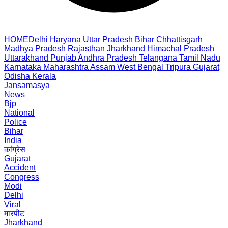
HOME
Delhi
Haryana
Uttar Pradesh
Bihar
Chhattisgarh
Madhya Pradesh
Rajasthan
Jharkhand
Himachal Pradesh
Uttarakhand
Punjab
Andhra Pradesh
Telangana
Tamil Nadu
Karnataka
Maharashtra
Assam
West Bengal
Tripura
Gujarat
Odisha
Kerala
Jansamasya
News
Bjp
National
Police
Bihar
India
कांग्रेस
Gujarat
Accident
Congress
Modi
Delhi
Viral
मारपीट
Jharkhand