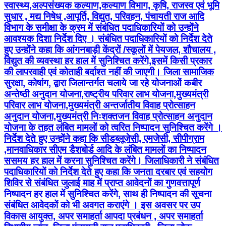
स्वास्थ्य,अल्पसंख्यक कल्याण,कल्याण विभाग, कृषि, राजस्व एवं भूमि
सुधार , मद्य निषेध ,आपूर्ति, विद्युत, परिवहन, पंचायती राज आदि
विभाग के समीक्षा के क्रम में संबंधित पदाधिकारियों को उन्होंने
आवश्यक दिशा निर्देश दिए । संबंधित पदाधिकारियों को निर्देश देते
हुए उन्होंने कहा कि आंगनबाड़ी केंद्रों /स्कूलों में पेयजल, शौचालय ,
विद्युत की व्यवस्था हर हाल में सुनिश्चित करेंगे,इसमें किसी प्रकार
की लापरवाही एवं कोताही बर्दाश्त नहीं की जाएगी। जिला सामाजिक
सुरक्षा, कोषांग, द्वारा जिलान्तर्गत चलाये जा रहे योजनाओं कबीर
अन्तेष्ठी अनुदान योजना,राष्ट्रीय परिवार लाभ योजना,मुख्यमंत्री
परिवार लाभ योजना,मुख्यमंत्री अन्तर्जातीय विवाह प्रोत्साहन
अनुदान योजना,मुख्यमंत्री निःशक्तजन विवाह प्रोत्साहन अनुदान
योजना के तहत लंबित मामलों को त्वरित निष्पादन सुनिश्चित करेंगे ।
निर्देश देते हुए उन्होंने कहा कि सीडब्लूजेसी, एमजेसी, सीपीग्राम
,मानवाधिकार सीएम डैशबोर्ड आदि के लंबित मामलों का निष्पादन
ससमय हर हाल में करना सुनिश्चित करेंगे। जिलाधिकारी ने संबंधित
पदाधिकारियों को निर्देश देते हुए कहा कि जनता दरबार एवं सहयोग
शिविर से संबंधित जुलाई माह में प्राप्त आवेदनों का गुणवत्तापूर्ण
निष्पादन हर हाल में सुनिश्चित करेंगे, साथ ही निष्पादन की सूचना
संबंधित आवेदकों को भी अवगत कराएंगे । इस अवसर पर उप
विकास आयुक्त, अपर समाहर्ता आपदा प्रबंधन , अपर समाहर्ता