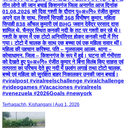
तीन लोगो की जान बचाई किशनगंज जिला अन्तर्गत आज दिनांक
01.08.2026 को दिवा गश्ती के दौरान पु०अ०नि० रंजीत कुमार
अपने दल के साथ, जिसमें सिपाही 368 विभीषण कुमार, महिला
सिपाही 838 आँचल कुमारी एवं BHG जवान देवेंद्र प्रसाद दास
शामिल थे, चैनपुर स्थित कनकी नदी के तट पर गश्ती कर रहे थे।
गश्ती के क्रम में एक टोटो अनियंत्रित होकर कनकी नदी में गिर
गया। टोटो में चालक के साथ एक बच्चा एवं एक महिला सवार थीं।
महिला की पहचान करिश्मा, पति – गुलसलाम आलम, थाना –
कोचाधामन, जिला – किशनगंज के रूप में हुई। घटना की गंभीरता
को देखते हुए पु०अ०नि० रंजीत कुमार ने बिना विलंब किए साहस एवं
तत्परता का परिचय देते हुए नदी में छलांग लगाई तथा टोटो चालक,
बच्चे एवं महिला को सुरक्षित बाहर निकालकर उनकी जान बचाई।
#viralpost #viralreelschallenge #viralchallenge
#videogames #Vacaciones #viralreels
#venezuela #2026Goals #newyork
Terhagachh, Kishanganj | Aug 1, 2026