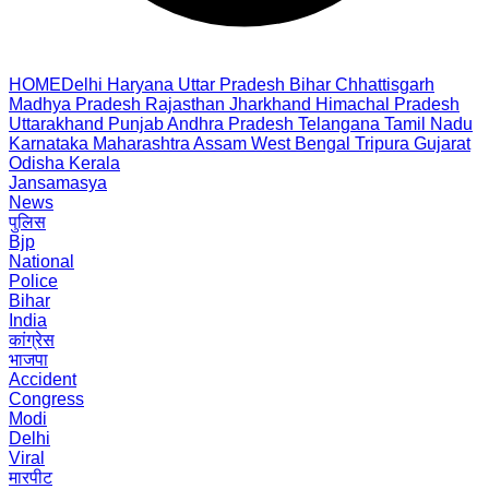
HOME
Delhi
Haryana
Uttar Pradesh
Bihar
Chhattisgarh
Madhya Pradesh
Rajasthan
Jharkhand
Himachal Pradesh
Uttarakhand
Punjab
Andhra Pradesh
Telangana
Tamil Nadu
Karnataka
Maharashtra
Assam
West Bengal
Tripura
Gujarat
Odisha
Kerala
Jansamasya
News
पुलिस
Bjp
National
Police
Bihar
India
कांग्रेस
भाजपा
Accident
Congress
Modi
Delhi
Viral
मारपीट