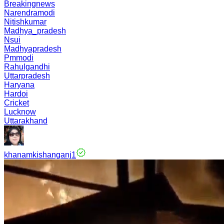
Breakingnews
Narendramodi
Nitishkumar
Madhya_pradesh
Nsui
Madhyapradesh
Pmmodi
Rahulgandhi
Uttarpradesh
Haryana
Hardoi
Cricket
Lucknow
Uttarakhand
khanamkishanganj1