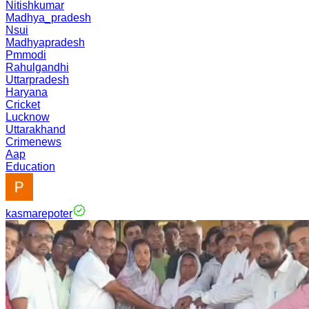
Nitishkumar
Madhya_pradesh
Nsui
Madhyapradesh
Pmmodi
Rahulgandhi
Uttarpradesh
Haryana
Cricket
Lucknow
Uttarakhand
Crimenews
Aap
Education
kasmarepoter