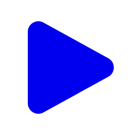
जरीडीह: अराजू के बरवाडीह में कोलकाता-वाराणसी एक्सप्रेसवे पर
इंटरचेंज की मांग सकारात्मक दिशा में बढ़ी
Jaridih, Bokaro | Feb 12, 2026