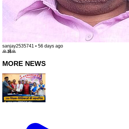
sanjay2535741
•
56 days ago
🙏🕉️🙏
MORE NEWS