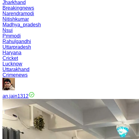
Jharkhand
Breakingnews
Narendramodi
Nitishkumar
Madhya_pradesh
Nsui
Pmmodi
Rahulgandhi
Uttarpradesh
Haryana
Cricket
Lucknow
Uttarakhand
Crimenews
an.jain1312