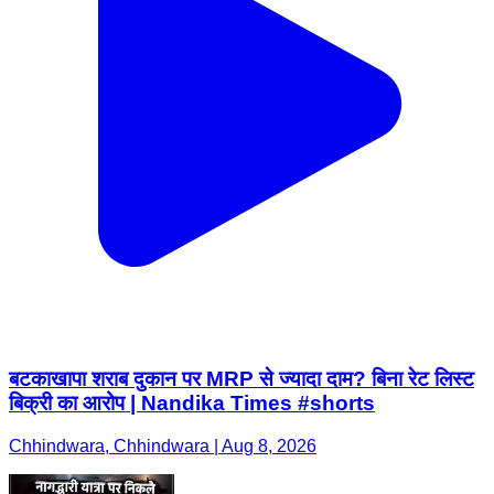
बटकाखापा शराब दुकान पर MRP से ज्यादा दाम? बिना रेट लिस्ट
बिक्री का आरोप | Nandika Times #shorts
Chhindwara, Chhindwara | Aug 8, 2026