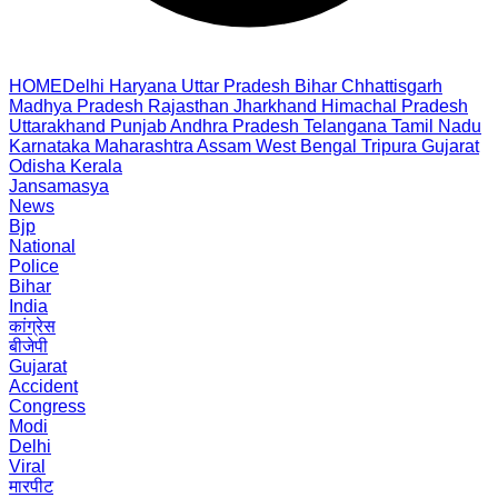
HOME
Delhi
Haryana
Uttar Pradesh
Bihar
Chhattisgarh
Madhya Pradesh
Rajasthan
Jharkhand
Himachal Pradesh
Uttarakhand
Punjab
Andhra Pradesh
Telangana
Tamil Nadu
Karnataka
Maharashtra
Assam
West Bengal
Tripura
Gujarat
Odisha
Kerala
Jansamasya
News
Bjp
National
Police
Bihar
India
कांग्रेस
बीजेपी
Gujarat
Accident
Congress
Modi
Delhi
Viral
मारपीट