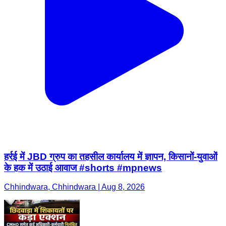
हर्रई में JBD ग्रुप का तहसील कार्यालय में ज्ञापन, किसानों-युवाओं
के हक में उठाई आवाज #shorts #mpnews
Chhindwara, Chhindwara | Aug 8, 2026