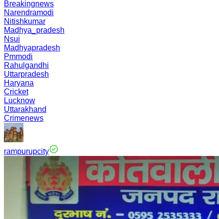
Breakingnews
Narendramodi
Nitishkumar
Madhya_pradesh
Nsui
Madhyapradesh
Pmmodi
Rahulgandhi
Uttarpradesh
Haryana
Cricket
Lucknow
Uttarakhand
Crimenews
rampurupcity