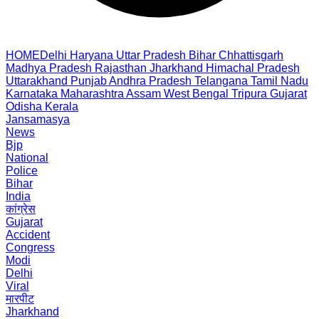
HOME
Delhi
Haryana
Uttar Pradesh
Bihar
Chhattisgarh
Madhya Pradesh
Rajasthan
Jharkhand
Himachal Pradesh
Uttarakhand
Punjab
Andhra Pradesh
Telangana
Tamil Nadu
Karnataka
Maharashtra
Assam
West Bengal
Tripura
Gujarat
Odisha
Kerala
Jansamasya
News
Bjp
National
Police
Bihar
India
कांग्रेस
Gujarat
Accident
Congress
Modi
Delhi
Viral
मारपीट
Jharkhand