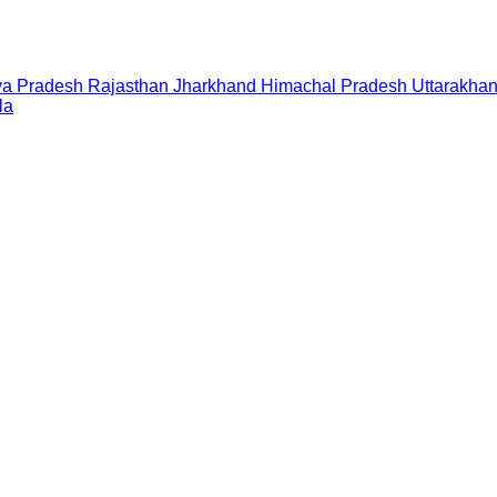
a Pradesh
Rajasthan
Jharkhand
Himachal Pradesh
Uttarakha
la