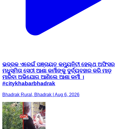
ଭଦ୍ରକ ଏରେଇଁ ପଞ୍ଚାୟତ କମ୍ୟୁନିଟୀ ହେଲ୍ଥ ଅଫିସର
ମଧୁସ୍ମିତା ସେଠୀ ଆଶା କର୍ମୀଙ୍କୁ ଦୁର୍ବ୍ୟବହାର କରି ମାଡ଼
ମାରିବା ଅଭିଯୋଗ ଆଣିଲେ ଆଶା କର୍ମୀ ।
#citykhabarbhadrak
Bhadrak Rural, Bhadrak | Aug 6, 2026