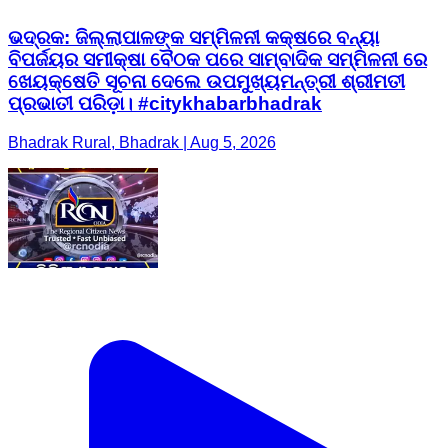
ଭଦ୍ରକ: ଜିଲ୍ଲାପାଳଙ୍କ ସମ୍ମିଳନୀ କକ୍ଷରେ ବନ୍ୟା
ବିପର୍ଜୟର ସମୀକ୍ଷା ବୈଠକ ପରେ ସାମ୍ବାଦିକ ସମ୍ମିଳନୀ ରେ
ଖେୟକ୍ଷେତି ସୂଚନା ଦେଲେ ଉପମୁଖ୍ୟମନ୍ତ୍ରୀ ଶ୍ରୀମତୀ
ପ୍ରଭାତୀ ପରିଡ଼ା। #citykhabarbhadrak
Bhadrak Rural, Bhadrak | Aug 5, 2026