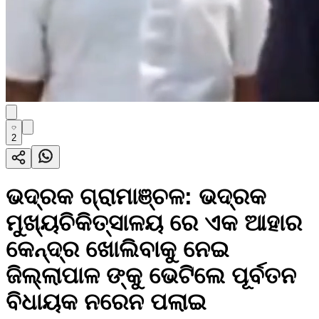
2
ଭଦ୍ରକ ଗ୍ରାମାଞ୍ଚଳ: ଭଦ୍ରକ
ମୁଖ୍ୟଚିକିତ୍ସାଳୟ ରେ ଏକ ଆହାର
କେନ୍ଦ୍ର ଖୋଲିବାକୁ ନେଇ
ଜିଲ୍ଲାପାଳ ଙ୍କୁ ଭେଟିଲେ ପୂର୍ବତନ
ବିଧାୟକ ନରେନ ପଲାଇ