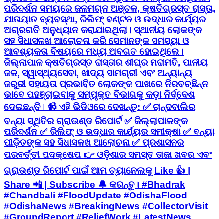
ପରିଦର୍ଶନ ସମୟରେ ଜଳମଗ୍ନ ଅଞ୍ଚଳ, କ୍ଷତିଗ୍ରସ୍ତ ରାସ୍ତା,
ଯାତାୟାତ ବ୍ୟବସ୍ଥା, ରିଲିଫ୍ ବଣ୍ଟନ ଓ ଉଦ୍ଧାର କାର୍ଯ୍ୟର
ଅଗ୍ରଗତି ଅନୁଧ୍ୟାନ କରାଯାଇଥିଲା। ସ୍ଥାନୀୟ ଲୋକଙ୍କ
ସହ ସିଧାସଳଖ ଆଲୋଚନା କରି ସେମାନଙ୍କ ସମସ୍ୟା ଓ
ଆବଶ୍ୟକତା ବିଷୟରେ ମଧ୍ୟ ଅବଗତ ହୋଇଥିଲେ।
ଜିଲ୍ଲାପାଳ କ୍ଷତିଗ୍ରସ୍ତ ରାସ୍ତାର ଶୀଘ୍ର ମରାମତି, ପାନୀୟ
ଜଳ, ସ୍ୱାସ୍ଥ୍ୟସେବା, ଖାଦ୍ୟ ସାମଗ୍ରୀ ଏବଂ ଅନ୍ୟାନ୍ୟ
ଜରୁରୀ ସହାୟତା ପ୍ରଭାବିତ ଲୋକଙ୍କ ପାଖରେ ନିରବଚ୍ଛିନ୍ନ
ଭାବେ ପହଞ୍ଚାଇବାକୁ ସମ୍ପୃକ୍ତ ବିଭାଗକୁ କଡ଼ା ନିର୍ଦ୍ଦେଶ
ଦେଇଛନ୍ତି। 📹 ଏହି ଭିଡିଓରେ ଦେଖନ୍ତୁ: ✅ ଚାନ୍ଦବାଲିର
ବନ୍ୟା ସ୍ଥିତିର ଗ୍ରାଉଣ୍ଡ ରିପୋର୍ଟ ✅ ଜିଲ୍ଲାପାଳଙ୍କ
ପରିଦର୍ଶନ ✅ ରିଲିଫ୍ ଓ ଉଦ୍ଧାର କାର୍ଯ୍ୟର ସମୀକ୍ଷା ✅ ବନ୍ୟା
ପୀଡ଼ିତଙ୍କ ସହ ସିଧାସଳଖ ଆଲୋଚନା ✅ ପ୍ରଶାସନର
ପରବର୍ତ୍ତୀ ପଦକ୍ଷେପ 👉 ଓଡ଼ିଶାର ସମସ୍ତ ତାଜା ଖବର ଏବଂ
ଗ୍ରାଉଣ୍ଡ ରିପୋର୍ଟ ପାଇଁ ଆମ ଚ୍ୟାନେଲକୁ Like 👍 |
Share 📲 | Subscribe 🔔 କରନ୍ତୁ। #Bhadrak
#Chandbali #FloodUpdate #OdishaFlood
#OdishaNews #BreakingNews #CollectorVisit
#GroundReport #ReliefWork #LatestNews