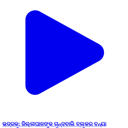
ଭଦ୍ରକ: ଜିଲ୍ଲାପାଳଙ୍କ ଚାନ୍ଦବାଲି ବ୍ଲକର ବନ୍ୟା