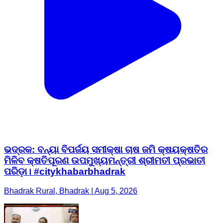
ଭଦ୍ରକ: ବନ୍ୟା ବିପର୍ଜୟ ସମୀକ୍ଷା ଚାଷ ଜମି କ୍ଷୟକ୍ଷତିର
ମିଳିବ କ୍ଷତିପୂରଣ ଉପମୁଖ୍ୟମନ୍ତ୍ରୀ ଶ୍ରୀମତୀ ପ୍ରଭାତୀ
ପରିଡ଼ା। #citykhabarbhadrak
Bhadrak Rural, Bhadrak | Aug 5, 2026