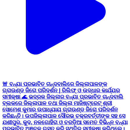
🚨 ବନ୍ୟା ପ୍ରଭାବିତ ଚାନ୍ଦବାଲିରେ ଜିଲ୍ଲାପାଳଙ୍କ
ଗ୍ରାଉଣ୍ଡ ଜିରୋ ପରିଦର୍ଶନ | ରିଲିଫ୍ ଓ ଉଦ୍ଧାର କାର୍ଯ୍ୟର
ସମୀକ୍ଷା 🌊 ଭଦ୍ରକ ଜିଲ୍ଲାର ବନ୍ୟା ପ୍ରଭାବିତ ଚାନ୍ଦବାଲି
ବ୍ଲକରେ ଜିଲ୍ଲାପାଳ ତଥା ଜିଲ୍ଲା ମାଜିଷ୍ଟ୍ରେଟ୍ ଶ୍ରୀ
ସୋମେଶ କୁମାର ଉପାଧ୍ୟାୟ ଗ୍ରାଉଣ୍ଡ ଜିରୋ ପରିଦର୍ଶନ
କରିଛନ୍ତି। ଉପଜିଲ୍ଲାପାଳ ସୌରଭ ଚକ୍ରବର୍ତ୍ତୀଙ୍କ ସହ ସେ
ଯଶୀପୁର, କୁଦ, ନଳଗୋହିରା ଓ ଚରଡ଼ିଆ ସମେତ ବିଭିନ୍ନ ବନ୍ୟା
ପ୍ରଭାବିତ ଅଞ୍ଚଳ ଗସ୍ତ କରି ସ୍ଥିତିର ସମୀକ୍ଷା କରିଥିଲେ।