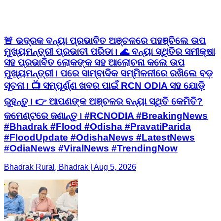
🚨 ଭଦ୍ରକ ବନ୍ୟା ପ୍ରଭାବିତ ଅଞ୍ଚଳରେ ପହଞ୍ଚିଲେ ଉପ
ମୁଖ୍ୟମନ୍ତ୍ରୀ ପ୍ରଭାତୀ ପରିଡା। 🌊 ବନ୍ୟା ସ୍ଥିତିର ସମୀକ୍ଷା
ସହ ପ୍ରଭାବିତ ଲୋକଙ୍କ ସହ ଆଲୋଚନା କଲେ ଉପ
ମୁଖ୍ୟମନ୍ତ୍ରୀ। ପରେ ସାମ୍ବାଦିକ ସମ୍ମିଳନୀରେ ରଖିଲେ ବଡ଼
ସୂଚନା। 📺 ସମ୍ପୂର୍ଣ୍ଣ ଖବର ପାଇଁ RCN ODIA ସହ ଯୋଡ଼ି
ରୁହନ୍ତୁ। 👉 ଆପଣଙ୍କ ଅଞ୍ଚଳର ବନ୍ୟା ସ୍ଥିତି କେମିତି?
କମେଣ୍ଟରେ ଜଣାନ୍ତୁ। #RCNODIA #BreakingNews
#Bhadrak #Flood #Odisha #PravatiParida
#FloodUpdate #OdishaNews #LatestNews
#OdiaNews #ViralNews #TrendingNow
Bhadrak Rural, Bhadrak | Aug 5, 2026