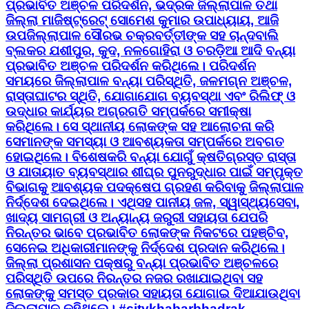
ପ୍ରଭାବିତ ଅଞ୍ଚଳ ପରିଦର୍ଶନ, ଭଦ୍ରକ ଜିଲ୍ଲାପାଳ ତଥା
ଜିଲ୍ଲା ମାଜିଷ୍ଟ୍ରେଟ୍ ସୋମେଶ କୁମାର ଉପାଧ୍ୟାୟ, ଆଜି
ଉପଜିଲ୍ଲାପାଳ ସୌରଭ ଚକ୍ରବର୍ତ୍ତୀଙ୍କ ସହ ଚାନ୍ଦବାଲି
ବ୍ଲକର ଯଶୀପୁର, କୁଦ, ନଳଗୋହିରା ଓ ଚରଡ଼ିଆ ଆଦି ବନ୍ୟା
ପ୍ରଭାବିତ ଅଞ୍ଚଳ ପରିଦର୍ଶନ କରିଥିଲେ। ପରିଦର୍ଶନ
ସମୟରେ ଜିଲ୍ଲାପାଳ ବନ୍ୟା ପରିସ୍ଥିତି, ଜଳମଗ୍ନ ଅଞ୍ଚଳ,
ରାସ୍ତାଘାଟର ସ୍ଥିତି, ଯୋଗାଯୋଗ ବ୍ୟବସ୍ଥା ଏବଂ ରିଲିଫ୍ ଓ
ଉଦ୍ଧାର କାର୍ଯ୍ୟର ଅଗ୍ରଗତି ସମ୍ପର୍କରେ ସମୀକ୍ଷା
କରିଥିଲେ। ସେ ସ୍ଥାନୀୟ ଲୋକଙ୍କ ସହ ଆଲୋଚନା କରି
ସେମାନଙ୍କ ସମସ୍ୟା ଓ ଆବଶ୍ୟକତା ସମ୍ପର୍କରେ ଅବଗତ
ହୋଇଥିଲେ। ବିଶେଷକରି ବନ୍ୟା ଯୋଗୁଁ କ୍ଷତିଗ୍ରସ୍ତ ରାସ୍ତା
ଓ ଯାତାୟାତ ବ୍ୟବସ୍ଥାର ଶୀଘ୍ର ପୁନରୁଦ୍ଧାର ପାଇଁ ସମ୍ପୃକ୍ତ
ବିଭାଗକୁ ଆବଶ୍ୟକ ପଦକ୍ଷେପ ଗ୍ରହଣ କରିବାକୁ ଜିଲ୍ଲାପାଳ
ନିର୍ଦ୍ଦେଶ ଦେଇଥିଲେ। ଏଥିସହ ପାନୀୟ ଜଳ, ସ୍ୱାସ୍ଥ୍ୟସେବା,
ଖାଦ୍ୟ ସାମଗ୍ରୀ ଓ ଅନ୍ୟାନ୍ୟ ଜରୁରୀ ସହାୟତା ଯେପରି
ନିରନ୍ତର ଭାବେ ପ୍ରଭାବିତ ଲୋକଙ୍କ ନିକଟରେ ପହଞ୍ଚିବ,
ସେନେଇ ଅଧିକାରୀମାନଙ୍କୁ ନିର୍ଦ୍ଦେଶ ପ୍ରଦାନ କରିଥିଲେ।
ଜିଲ୍ଲା ପ୍ରଶାସନ ପକ୍ଷରୁ ବନ୍ୟା ପ୍ରଭାବିତ ଅଞ୍ଚଳରେ
ପରିସ୍ଥିତି ଉପରେ ନିରନ୍ତର ନଜର ରଖାଯାଇଥିବା ସହ
ଲୋକଙ୍କୁ ସମସ୍ତ ପ୍ରକାର ସହାୟତା ଯୋଗାଇ ଦିଆଯାଉଥିବା
ଜିଲ୍ଲାପାଳ କହିଥିଲେ। #citykhabarbhadrak