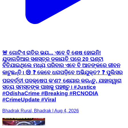
🚨 ଗୋଟିଏ ରାତିର ଭୟ... ଏବେ ବି ଶେଷ ହୋଇନି!
ଯୁଡାଗଡିଆର ସଶସ୍ତ୍ର ଡକାୟତି ପରେ 20 ଘଣ୍ଟା
ବିତିଯାଇଥିଲେ ମଧ୍ୟ ପରିବାର ଏବେ ବି ଆତଙ୍କରେ ଜୀବନ
କାଟୁଛନ୍ତି। 😢 ❓ କେବେ ଧରାପଡ଼ିବେ ଅଭିଯୁକ୍ତ? ❓ ପୁଲିସର
ପରବର୍ତ୍ତୀ ପଦକ୍ଷେପ କ'ଣ? ଶେୟାର କରନ୍ତୁ, ଯାହାଦ୍ୱାରା
ସତ୍ୟ ସମସ୍ତଙ୍କ ପାଖକୁ ପହଞ୍ଚୁ। #Justice
#OdishaCrime #Breaking #RCNODIA
#CrimeUpdate #Viral
Bhadrak Rural, Bhadrak | Aug 4, 2026