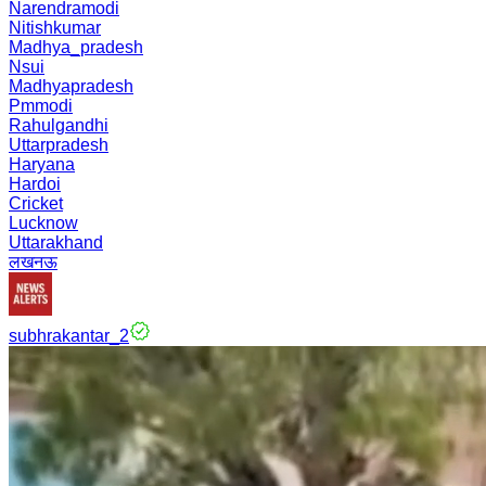
Narendramodi
Nitishkumar
Madhya_pradesh
Nsui
Madhyapradesh
Pmmodi
Rahulgandhi
Uttarpradesh
Haryana
Hardoi
Cricket
Lucknow
Uttarakhand
लखनऊ
subhrakantar_2