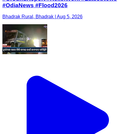
#OdiaNews #Flood2026
Bhadrak Rural, Bhadrak | Aug 5, 2026