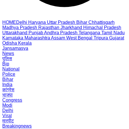
HOME
Delhi
Haryana
Uttar Pradesh
Bihar
Chhattisgarh
Madhya Pradesh
Rajasthan
Jharkhand
Himachal Pradesh
Uttarakhand
Punjab
Andhra Pradesh
Telangana
Tamil Nadu
Karnataka
Maharashtra
Assam
West Bengal
Tripura
Gujarat
Odisha
Kerala
Jansamasya
News
पुलिस
Bjp
National
Police
Bihar
India
कांग्रेस
भाजपा
Congress
Modi
Delhi
Viral
मारपीट
Breakingnews