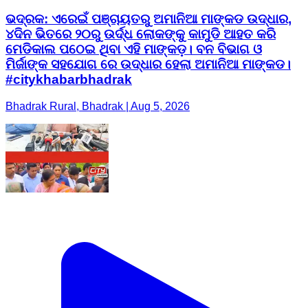
ଭଦ୍ରକ: ଏରେଇଁ ପଞ୍ଚାୟତରୁ ଅମାନିଆ ମାଙ୍କଡ ଉଦ୍ଧାର,
୪ଦିନ ଭିତରେ ୨୦ରୁ ଉର୍ଦ୍ଧ ଲୋକଙ୍କୁ କାମୁଡି ଆହତ କରି
ମେଡିକାଲ ପଠେଇ ଥିବା ଏହି ମାଙ୍କଡ଼। ବନ ବିଭାଗ ଓ
ମିର୍ଜାଙ୍କ ସହଯୋଗ ରେ ଉଦ୍ଧାର ହେଲା ଅମାନିଆ ମାଙ୍କଡ।
#citykhabarbhadrak
Bhadrak Rural, Bhadrak | Aug 5, 2026