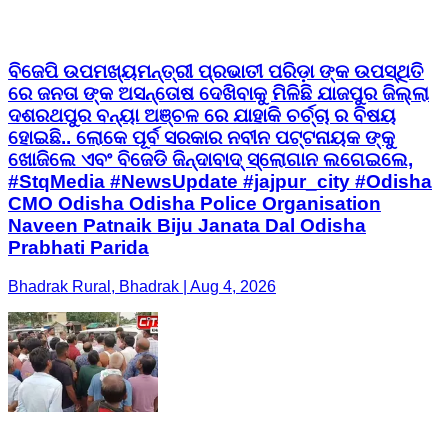
ବିଜେପି ଉପମଖ୍ୟମନ୍ତ୍ରୀ ପ୍ରଭାତୀ ପରିଡ଼ା ଙ୍କ ଉପସ୍ଥିତି
ରେ ଜନତା ଙ୍କ ଅସନ୍ତୋଷ ଦେଖିବାକୁ ମିଳିଛି ଯାଜପୁର ଜିଲ୍ଲା
ଦଶରଥପୁର ବନ୍ୟା ଅଞ୍ଚଳ ରେ ଯାହାକି ଚର୍ଚ୍ଚା ର ବିଷୟ
ହୋଇଛି.. ଲୋକେ ପୂର୍ବ ସରକାର ନବୀନ ପଟ୍ଟନାୟକ ଙ୍କୁ
ଖୋଜିଲେ ଏବଂ ବିଜେଡି ଜିନ୍ଦାବାଦ୍ ସ୍ଲୋଗାନ ଲଗେଇଲେ,
#StqMedia #NewsUpdate #jajpur_city #Odisha
CMO Odisha Odisha Police Organisation
Naveen Patnaik Biju Janata Dal Odisha
Prabhati Parida
Bhadrak Rural, Bhadrak | Aug 4, 2026