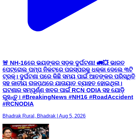
🚨 NH-16ରେ ଭୟଙ୍କର ସଡ଼କ ଦୁର୍ଘଟଣା! 🚛💥 ଭାରତ
ପେଟ୍ରୋଲ ପମ୍ପ ନିକଟରେ ପରସ୍ପରକୁ ଧକ୍କା ଦେଲେ ୩ଟି
ଟ୍ରକ୍। ଦୁର୍ଘଟଣା ପରେ କିଛି ସମୟ ପାଇଁ ଆତଙ୍କର ପରିସ୍ଥିତି
ସହ ଜାତୀୟ ରାଜପଥରେ ଯାତାୟାତ ବ୍ୟାହତ ହୋଇଥିଲା।
ଘଟଣାର ସମ୍ପୂର୍ଣ୍ଣ ଖବର ପାଇଁ RCN ODIA ସହ ଯୋଡ଼ି
ରୁହନ୍ତୁ। #BreakingNews #NH16 #RoadAccident
#RCNODIA
Bhadrak Rural, Bhadrak | Aug 5, 2026