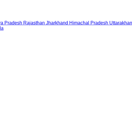
a Pradesh
Rajasthan
Jharkhand
Himachal Pradesh
Uttarakha
la