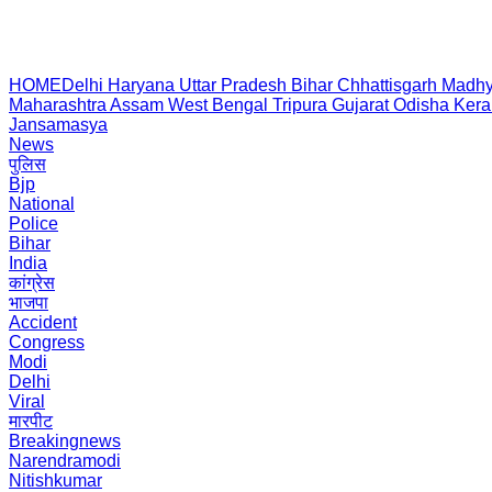
HOME
Delhi
Haryana
Uttar Pradesh
Bihar
Chhattisgarh
Madhy
Maharashtra
Assam
West Bengal
Tripura
Gujarat
Odisha
Kera
Jansamasya
News
पुलिस
Bjp
National
Police
Bihar
India
कांग्रेस
भाजपा
Accident
Congress
Modi
Delhi
Viral
मारपीट
Breakingnews
Narendramodi
Nitishkumar