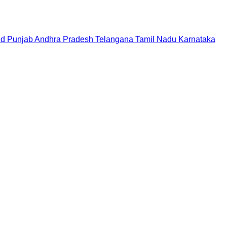
nd
Punjab
Andhra Pradesh
Telangana
Tamil Nadu
Karnataka