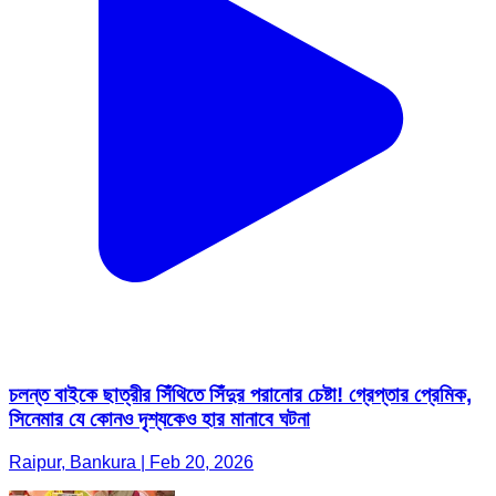
চলন্ত বাইকে ছাত্রীর সিঁথিতে সিঁদুর পরানোর চেষ্টা! গ্রেপ্তার প্রেমিক,
সিনেমার যে কোনও দৃশ্যকেও হার মানাবে ঘটনা
Raipur, Bankura | Feb 20, 2026