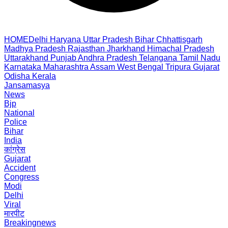
HOME
Delhi
Haryana
Uttar Pradesh
Bihar
Chhattisgarh
Madhya Pradesh
Rajasthan
Jharkhand
Himachal Pradesh
Uttarakhand
Punjab
Andhra Pradesh
Telangana
Tamil Nadu
Karnataka
Maharashtra
Assam
West Bengal
Tripura
Gujarat
Odisha
Kerala
Jansamasya
News
Bjp
National
Police
Bihar
India
कांग्रेस
Gujarat
Accident
Congress
Modi
Delhi
Viral
मारपीट
Breakingnews