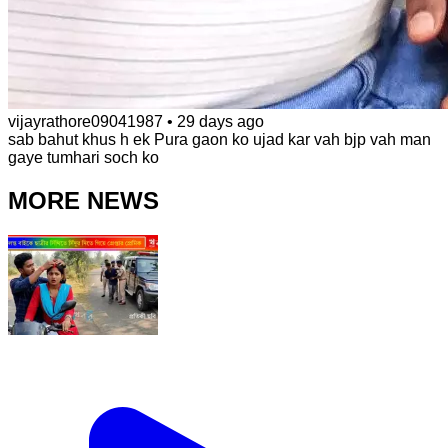
vijayrathore09041987
•
29 days ago
sab bahut khus h ek Pura gaon ko ujad kar vah bjp vah man
gaye tumhari soch ko
MORE NEWS