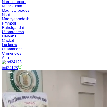
Narendramodi
Nitishkumar
Madhya_pradesh
Nsui
Madhyapradesh
Pmmodi
Rahulgandhi
Uttarpradesh
Haryana
Cricket
Lucknow
Uttarakhand
Crimenews
Aap
ind24123