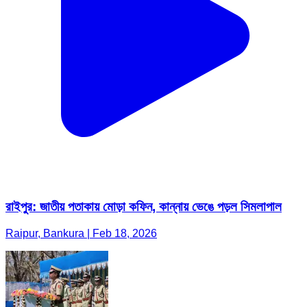
রাইপুর: জাতীয় পতাকায় মোড়া কফিন, কান্নায় ভেঙে পড়ল সিমলাপাল
Raipur, Bankura | Feb 18, 2026