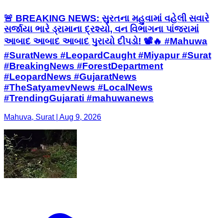
🚨 BREAKING NEWS: સુરતના મહુવામાં વહેલી સવારે
સર્જાયા ભારે ડ્રામાના દ્રશ્યો, વન વિભાગના પાંજરામાં
આબાદ આબાદ આબાદ પુરાયો દીપડો! 📽️🔥 #Mahuwa
#SuratNews #LeopardCaught #Miyapur #Surat
#BreakingNews #ForestDepartment
#LeopardNews #GujaratNews
#TheSatyamevNews #LocalNews
#TrendingGujarati #mahuwanews
Mahuva, Surat | Aug 9, 2026