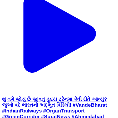
શું તમે જોયું છે જીવતું હૃદય ટ્રેનમાં કેવી રીતે આવ્યું?
જુઓ વંદે ભારતનો અદ્ભુત વિડિયો! #VandeBharat
#IndianRailways #OrganTransport
#GreenCorridor #SuratNews #Ahmedabad