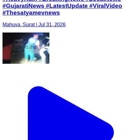
#GujaratiNews #LatestUpdate #ViralVideo
#Thesatyamevnews
Mahuva, Surat | Jul 31, 2026