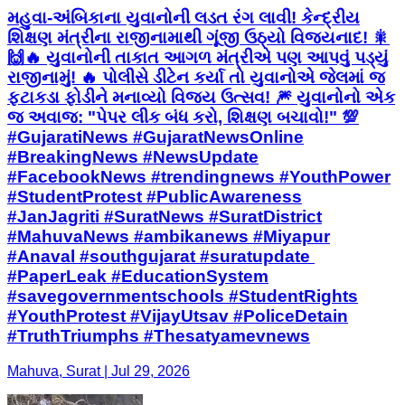
મહુવા-અંબિકાના યુવાનોની લડત રંગ લાવી! કેન્દ્રીય
શિક્ષણ મંત્રીના રાજીનામાથી ગૂંજી ઉઠ્યો વિજયનાદ! 🎇
🙌 ​🔥 યુવાનોની તાકાત આગળ મંત્રીએ પણ આપવું પડ્યું
રાજીનામું! 🔥 પોલીસે ડીટેન કર્યા તો યુવાનોએ જેલમાં જ
ફટાકડા ફોડીને મનાવ્યો વિજય ઉત્સવ! 🎆 યુવાનોનો એક
જ અવાજ: "પેપર લીક બંધ કરો, શિક્ષણ બચાવો!" 💯 ​
#GujaratiNews #GujaratNewsOnline
#BreakingNews #NewsUpdate
#FacebookNews #trendingnews #YouthPower
#StudentProtest #PublicAwareness
#JanJagriti #SuratNews #SuratDistrict
#MahuvaNews #ambikanews #Miyapur
#Anaval #southgujarat #suratupdate ​
#PaperLeak #EducationSystem
#savegovernmentschools #StudentRights
#YouthProtest #VijayUtsav #PoliceDetain
#TruthTriumphs #Thesatyamevnews
Mahuva, Surat | Jul 29, 2026