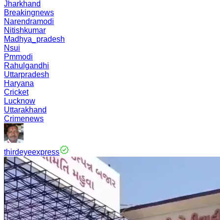
Jharkhand
Breakingnews
Narendramodi
Nitishkumar
Madhya_pradesh
Nsui
Pmmodi
Rahulgandhi
Uttarpradesh
Haryana
Cricket
Lucknow
Uttarakhand
Crimenews
thirdeyeexpress