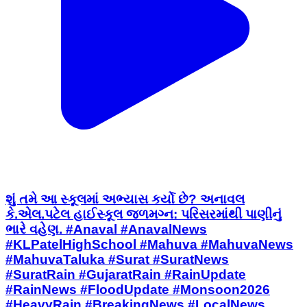
શું તમે આ સ્કૂલમાં અભ્યાસ કર્યો છે? અનાવલ
કે.એલ.પટેલ હાઈસ્કૂલ જળમગ્ન: પરિસરમાંથી પાણીનું
ભારે વહેણ. #Anaval #AnavalNews
#KLPatelHighSchool #Mahuva #MahuvaNews
#MahuvaTaluka #Surat #SuratNews
#SuratRain #GujaratRain #RainUpdate
#RainNews #FloodUpdate #Monsoon2026
#HeavyRain #BreakingNews #LocalNews