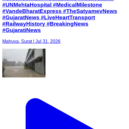
#UNMehtaHospital #MedicalMilestone
#VandeBharatExpress #TheSatyamevNews
#GujaratNews #LiveHeartTransport
#RailwayHistory #BreakingNews
#GujaratiNews
Mahuva, Surat | Jul 31, 2026