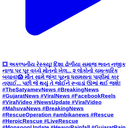
💥 અકલ્પનીય રેસ્ક્યૂ! દિશા ઢોળીયા સમાજ ભવન નજીક
નાળા પર પૂર વચ્ચે મોતનો ખેલ... ૨ લોકોનો ચમત્કારિક
બચાવ! ​😱 મૌત સામે જંગ! પૂરના ધસમસતા પાણીમાં કાર
તણાઈ... પછી જે થયું તે જોઈને રૂવાડાં ઊભાં થઈ જશે! ​
#TheSatyamevNews #BreakingNews
#GujaratNews #ViralNews #FacebookReels
#ViralVideo #NewsUpdate #ViralVideo
#MahuvaNews #BreakingNews
#RescueOperation #ambikanews ​#Rescue
#HeroicRescue #LiveRescue
#MonsoonUpdate #HeavyRainfall #GujaratRain