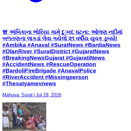
🚨 અંબિકાના ભોરિયા ગામે દુઃખદ ઘટના: ઓલણ નદીમાં
બળતણના લાકડાં લેવા ગયેલો ૨૧ વર્ષીય યુવક ડૂબ્યો! ​
#Ambika #Anaval #SuratNews #BardiaNews
#OlanRiver #SuratDistrict #GujaratNews
#BreakingNewsGujarat #GujaratiNews ​
#AccidentNews #RescueOperation
#BardoliFireBrigade #AnavalPolice
#RiverAccident #Missingperson
#Thesatyamevnews
Mahuva, Surat | Jul 29, 2026