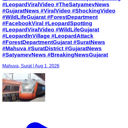
#LeopardViralVideo #TheSatyamevNews
#GujaratNews #ViralVideo #ShockingVideo
#WildLifeGujarat #ForestDepartment
#FacebookViral ​#LeopardSpotting
#LeopardViralVideo #WildLifeGujarat
#LeopardInVillage #LeopardAttack
#ForestDepartmentGujarat ​#SuratNews
#Mahuva #SuratDistrict #GujaratNews
#SatyamevNews #BreakingNewsGujarat
Mahuva, Surat | Aug 1, 2026