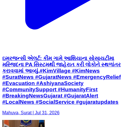
ઇમરજન્સી એલર્ટ: કીમ ગામે આશિયાના સોસાયટીમા
મસ્જિદના PA સિસ્ટમથી જાહેરાત કરી લોકોને સ્થળાંતર
કરાવવામાં આવ્યું. ​#KimVillage #KimNews
#SuratNews #GujaratNews #EmergencyRelief
#Evacuation #AshiyanaSociety
#CommunitySupport #HumanityFirst
#BreakingNewsGujarat #GujaratAlert
#LocalNews #SocialService #gujaratupdates
Mahuva, Surat | Jul 31, 2026