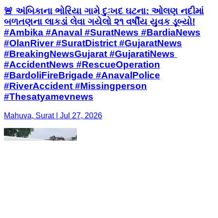
🚨 અંબિકાના ભોરિયા ગામે દુઃખદ ઘટના: ઓલણ નદીમાં
બળતણના લાકડાં લેવા ગયેલો ૨૧ વર્ષીય યુવક ડૂબ્યો! ​
#Ambika #Anaval #SuratNews #BardiaNews
#OlanRiver #SuratDistrict #GujaratNews
#BreakingNewsGujarat #GujaratiNews ​
#AccidentNews #RescueOperation
#BardoliFireBrigade #AnavalPolice
#RiverAccident #Missingperson
#Thesatyamevnews
Mahuva, Surat | Jul 27, 2026