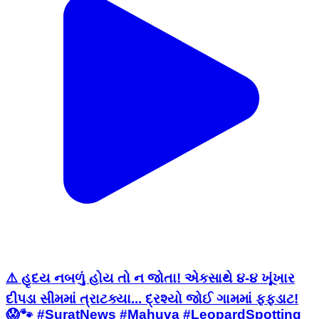
⚠️ હૃદય નબળું હોય તો ન જોતા! એકસાથે ૪-૪ ખૂંખાર
દીપડા સીમમાં ત્રાટક્યા... દ્રશ્યો જોઈ ગામમાં ફફડાટ!
😱🐾 #SuratNews #Mahuva #LeopardSpotting