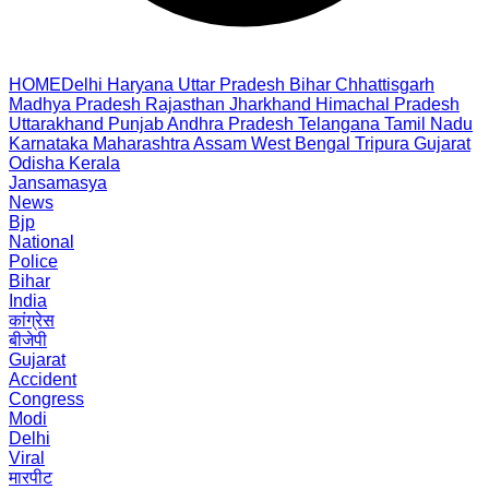
HOME
Delhi
Haryana
Uttar Pradesh
Bihar
Chhattisgarh
Madhya Pradesh
Rajasthan
Jharkhand
Himachal Pradesh
Uttarakhand
Punjab
Andhra Pradesh
Telangana
Tamil Nadu
Karnataka
Maharashtra
Assam
West Bengal
Tripura
Gujarat
Odisha
Kerala
Jansamasya
News
Bjp
National
Police
Bihar
India
कांग्रेस
बीजेपी
Gujarat
Accident
Congress
Modi
Delhi
Viral
मारपीट