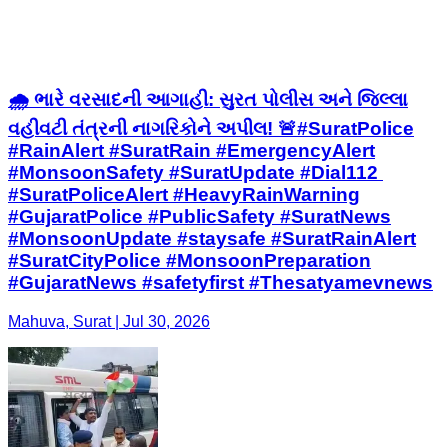
🌧️ ભારે વરસાદની આગાહી: સુરત પોલીસ અને જિલ્લા
વહીવટી તંત્રની નાગરિકોને અપીલ! 🚨 ​#SuratPolice
#RainAlert #SuratRain #EmergencyAlert
#MonsoonSafety #SuratUpdate #Dial112 ​
#SuratPoliceAlert #HeavyRainWarning
#GujaratPolice #PublicSafety #SuratNews
#MonsoonUpdate #staysafe ​#SuratRainAlert
#SuratCityPolice #MonsoonPreparation
#GujaratNews #safetyfirst #Thesatyamevnews
Mahuva, Surat | Jul 30, 2026