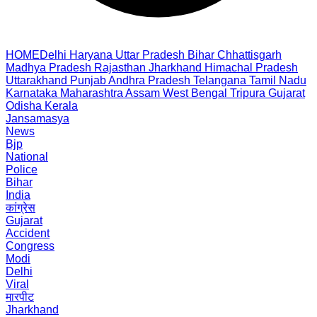
HOME
Delhi
Haryana
Uttar Pradesh
Bihar
Chhattisgarh
Madhya Pradesh
Rajasthan
Jharkhand
Himachal Pradesh
Uttarakhand
Punjab
Andhra Pradesh
Telangana
Tamil Nadu
Karnataka
Maharashtra
Assam
West Bengal
Tripura
Gujarat
Odisha
Kerala
Jansamasya
News
Bjp
National
Police
Bihar
India
कांग्रेस
Gujarat
Accident
Congress
Modi
Delhi
Viral
मारपीट
Jharkhand