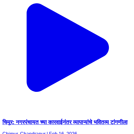
चिमूर: नगरपंचायत च्या कारवाईनंतर व्यापाऱ्यांचे भवितव्य टांगणीला
Chimur, Chandrapur | Feb 16, 2026