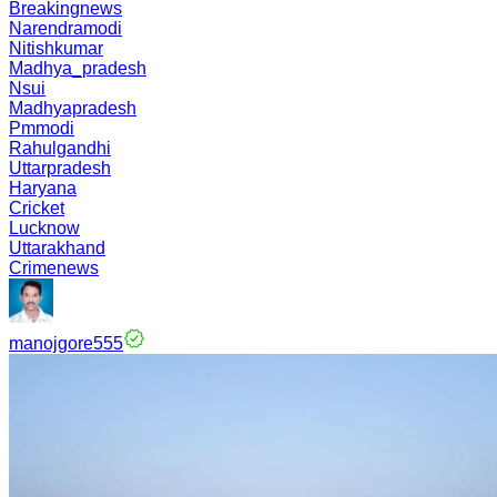
Breakingnews
Narendramodi
Nitishkumar
Madhya_pradesh
Nsui
Madhyapradesh
Pmmodi
Rahulgandhi
Uttarpradesh
Haryana
Cricket
Lucknow
Uttarakhand
Crimenews
manojgore555