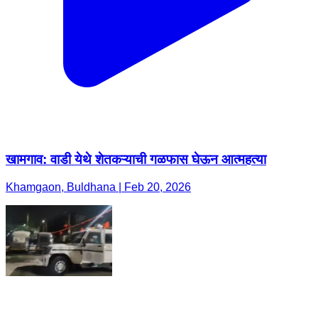
खामगाव: वाडी येथे शेतकऱ्याची गळफास घेऊन आत्महत्या
Khamgaon, Buldhana | Feb 20, 2026