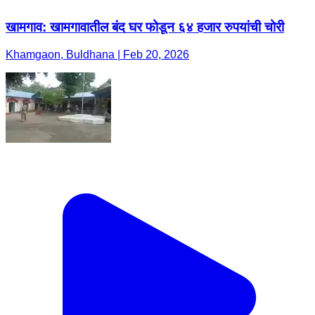
खामगाव: खामगावातील बंद घर फोडून ६४ हजार रुपयांची चोरी
Khamgaon, Buldhana | Feb 20, 2026