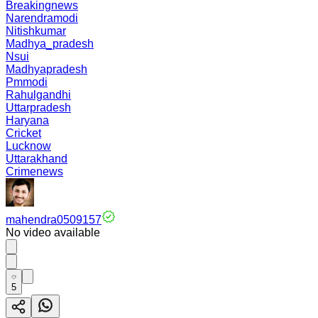
Breakingnews
Narendramodi
Nitishkumar
Madhya_pradesh
Nsui
Madhyapradesh
Pmmodi
Rahulgandhi
Uttarpradesh
Haryana
Cricket
Lucknow
Uttarakhand
Crimenews
mahendra0509157
No video available
5