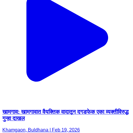
खामगाव: खामगावात वैयक्तिक वादातून दगडफेक एका व्यक्तीविरुद्ध
गुन्हा दाखल
Khamgaon, Buldhana | Feb 19, 2026