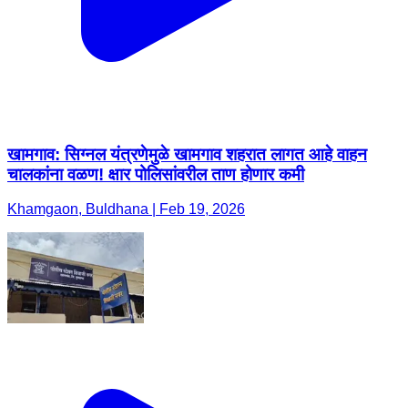
खामगाव: सिग्नल यंत्रणेमुळे खामगाव शहरात लागत आहे वाहन
चालकांना वळण! क्षार पोलिसांवरील ताण होणार कमी
Khamgaon, Buldhana | Feb 19, 2026