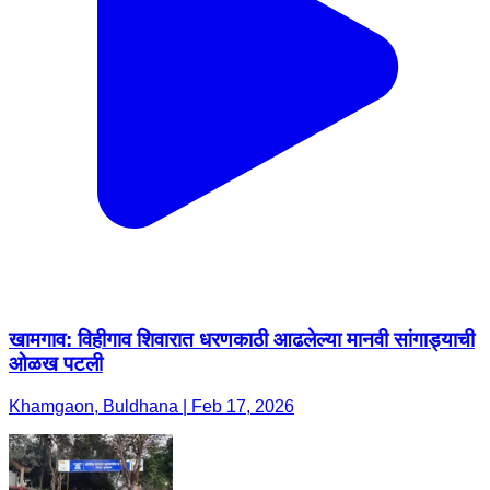
खामगाव: विहीगाव शिवारात धरणकाठी आढलेल्या मानवी सांगाड्याची
ओळख पटली
Khamgaon, Buldhana | Feb 17, 2026