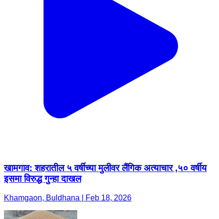
खामगाव: शहरातील ५ वर्षीच्या मुलीवर लैंगिक अत्याचार ,५० वर्षीय
इसमा विरुद्ध गुन्हा दाखल
Khamgaon, Buldhana | Feb 18, 2026