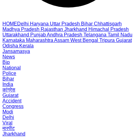
HOME
Delhi
Haryana
Uttar Pradesh
Bihar
Chhattisgarh
Madhya Pradesh
Rajasthan
Jharkhand
Himachal Pradesh
Uttarakhand
Punjab
Andhra Pradesh
Telangana
Tamil Nadu
Karnataka
Maharashtra
Assam
West Bengal
Tripura
Gujarat
Odisha
Kerala
Jansamasya
News
Bjp
National
Police
Bihar
India
कांग्रेस
Gujarat
Accident
Congress
Modi
Delhi
Viral
मारपीट
Jharkhand