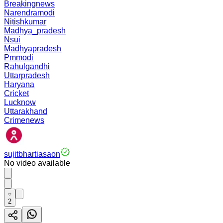
Breakingnews
Narendramodi
Nitishkumar
Madhya_pradesh
Nsui
Madhyapradesh
Pmmodi
Rahulgandhi
Uttarpradesh
Haryana
Cricket
Lucknow
Uttarakhand
Crimenews
sujitbhartiasaon
No video available
2