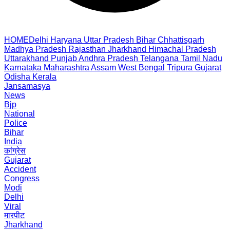
HOME
Delhi
Haryana
Uttar Pradesh
Bihar
Chhattisgarh
Madhya Pradesh
Rajasthan
Jharkhand
Himachal Pradesh
Uttarakhand
Punjab
Andhra Pradesh
Telangana
Tamil Nadu
Karnataka
Maharashtra
Assam
West Bengal
Tripura
Gujarat
Odisha
Kerala
Jansamasya
News
Bjp
National
Police
Bihar
India
कांग्रेस
Gujarat
Accident
Congress
Modi
Delhi
Viral
मारपीट
Jharkhand