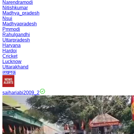
Narendramodi
Nitishkumar
Madhya_pradesh
Nsui
Madhyapradesh
Pmmodi
Rahulgandhi
Uttarpradesh
Haryana
Hardoi
Cricket
Lucknow
Uttarakhand
लखनऊ
saihariabi2009_2