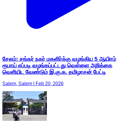
சேலம்: சங்கர் நகர் மகளிர்க்கு வழங்கிய 5 ஆயிரம்
ரூபாய் எப்படி வழங்கப்பட்டது வெள்ளை அறிக்கை
வெளியிட வேண்டும் இ.கு.க. தமிழரசன் பேட்டி
Salem, Salem | Feb 20, 2026