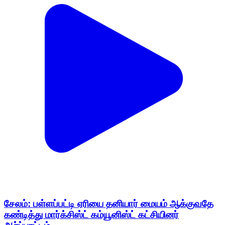
சேலம்: பள்ளப்பட்டி ஏரியை தனியார் மையம் ஆக்குவதே
கண்டித்து மார்க்சிஸ்ட் கம்யூனிஸ்ட் கட்சியினர்