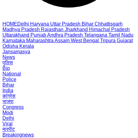
HOME
Delhi
Haryana
Uttar Pradesh
Bihar
Chhattisgarh
Madhya Pradesh
Rajasthan
Jharkhand
Himachal Pradesh
Uttarakhand
Punjab
Andhra Pradesh
Telangana
Tamil Nadu
Karnataka
Maharashtra
Assam
West Bengal
Tripura
Gujarat
Odisha
Kerala
Jansamasya
News
पुलिस
Bjp
National
Police
Bihar
India
कांग्रेस
भाजपा
Congress
Modi
Delhi
Viral
मारपीट
Breakingnews