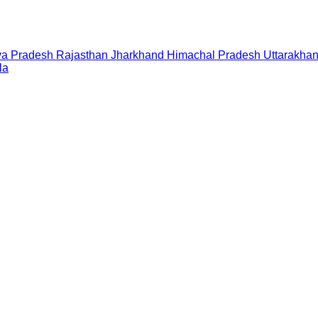
a Pradesh
Rajasthan
Jharkhand
Himachal Pradesh
Uttarakha
la