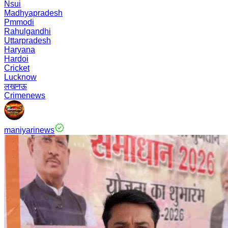
Nsui
Madhyapradesh
Pmmodi
Rahulgandhi
Uttarpradesh
Haryana
Hardoi
Cricket
Lucknow
लखनऊ
Crimenews
maniyarinews