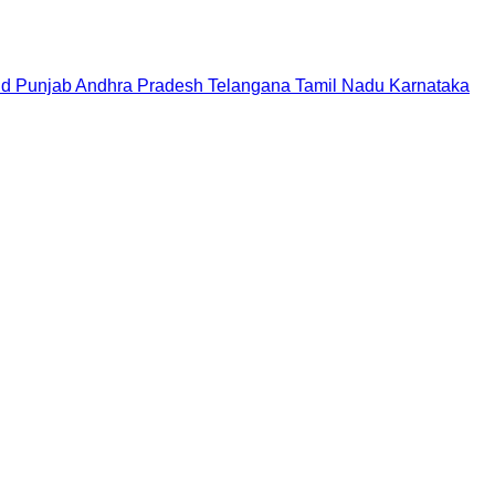
nd
Punjab
Andhra Pradesh
Telangana
Tamil Nadu
Karnataka