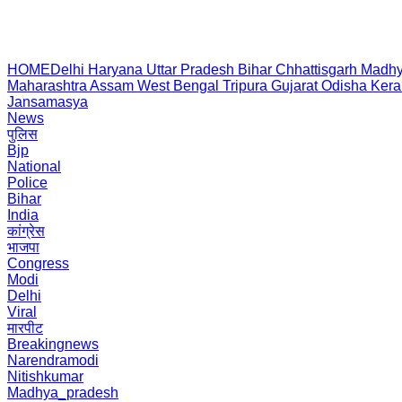
HOME
Delhi
Haryana
Uttar Pradesh
Bihar
Chhattisgarh
Madhy
Maharashtra
Assam
West Bengal
Tripura
Gujarat
Odisha
Kera
Jansamasya
News
पुलिस
Bjp
National
Police
Bihar
India
कांग्रेस
भाजपा
Congress
Modi
Delhi
Viral
मारपीट
Breakingnews
Narendramodi
Nitishkumar
Madhya_pradesh