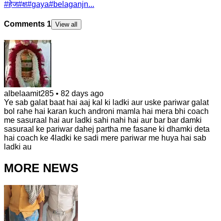
#
हेज
#
क्ष
#
gaya
#
belaganjn...
Comments
1
View all
albelaamit285
•
82 days ago
Ye sab galat baat hai aaj kal ki ladki aur uske pariwar galat
bol rahe hai karan kuch androni mamla hai mera bhi coach
me sasuraal hai aur ladki sahi nahi hai aur bar bar damki
sasuraal ke pariwar dahej partha me fasane ki dhamki deta
hai coach ke 4ladki ke sadi mere pariwar me huya hai sab
ladki au
MORE NEWS