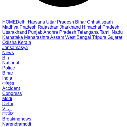
HOME
Delhi
Haryana
Uttar Pradesh
Bihar
Chhattisgarh
Madhya Pradesh
Rajasthan
Jharkhand
Himachal Pradesh
Uttarakhand
Punjab
Andhra Pradesh
Telangana
Tamil Nadu
Karnataka
Maharashtra
Assam
West Bengal
Tripura
Gujarat
Odisha
Kerala
Jansamasya
News
Bjp
National
Police
Bihar
India
कांग्रेस
Accident
Congress
Modi
Delhi
Viral
मारपीट
Breakingnews
Narendramodi