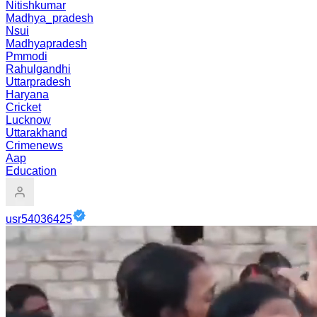
Nitishkumar
Madhya_pradesh
Nsui
Madhyapradesh
Pmmodi
Rahulgandhi
Uttarpradesh
Haryana
Cricket
Lucknow
Uttarakhand
Crimenews
Aap
Education
usr54036425