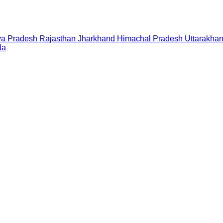
a Pradesh
Rajasthan
Jharkhand
Himachal Pradesh
Uttarakha
la