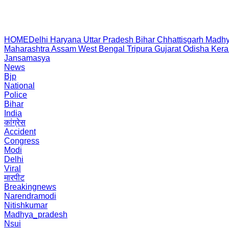
HOME
Delhi
Haryana
Uttar Pradesh
Bihar
Chhattisgarh
Madhy
Maharashtra
Assam
West Bengal
Tripura
Gujarat
Odisha
Kera
Jansamasya
News
Bjp
National
Police
Bihar
India
कांग्रेस
Accident
Congress
Modi
Delhi
Viral
मारपीट
Breakingnews
Narendramodi
Nitishkumar
Madhya_pradesh
Nsui