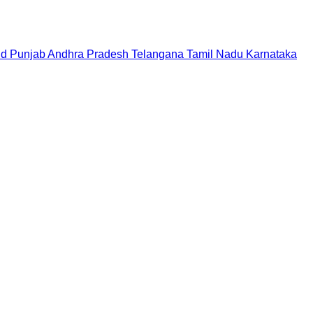
nd
Punjab
Andhra Pradesh
Telangana
Tamil Nadu
Karnataka