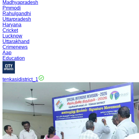
Madhyapradesh
Pmmodi
Rahulgandhi
Uttarpradesh
Haryana
Cricket
Lucknow
Uttarakhand
Crimenews
Aap
Education
tenkasidistrict_1