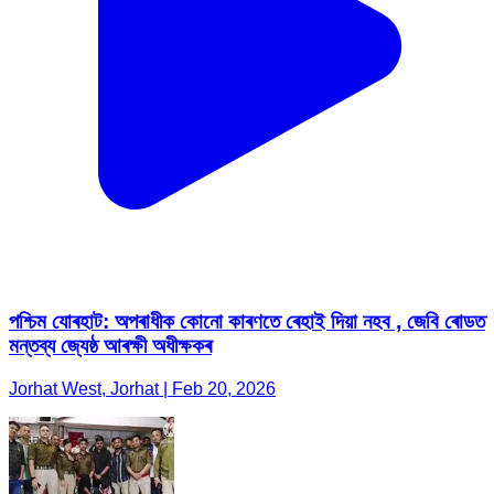
পশ্চিম যোৰহাট: অপৰাধীক কোনো কাৰণতে ৰেহাই দিয়া নহব , জেবি ৰোডত
মন্তব্য জ্যেষ্ঠ আৰক্ষী অধীক্ষকৰ
Jorhat West, Jorhat | Feb 20, 2026