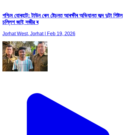
পশ্চিম যোৰহাট: টাউন ৰেল ষ্টেচনত আৰক্ষীৰ অভিযানত জব্দ দুটা পিষ্টল
চল্লিশ জাই সজীৱ ৰ
Jorhat West, Jorhat | Feb 19, 2026