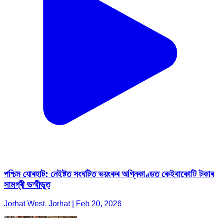
পশ্চিম যোৰহাট: নেইষ্টত সংঘটিত ভয়ংকৰ অগ্নিকাণ্ডত কেইবাকোটি টকাৰ
সামগ্ৰী ভস্মীভূত
Jorhat West, Jorhat | Feb 20, 2026