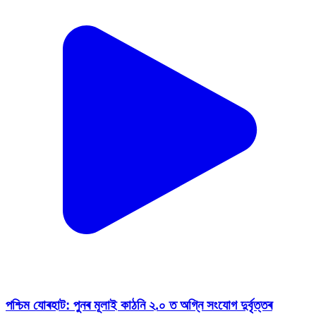
পশ্চিম যোৰহাট: পুনৰ মূলাই কাঠনি ২.০ ত অগ্নি সংযোগ দুৰ্বৃত্তৰ