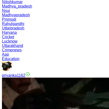
Nitishkumar
Madhya_pradesh
Nsui
Madhyapradesh
Pmmodi
Rahulgandhi
Uttarpradesh
Haryana
Cricket
Lucknow
Uttarakhand
Crimenews
Aap
Education
priyanka1162