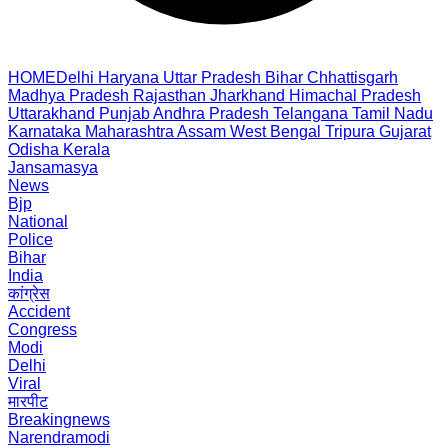
HOME
Delhi
Haryana
Uttar Pradesh
Bihar
Chhattisgarh
Madhya Pradesh
Rajasthan
Jharkhand
Himachal Pradesh
Uttarakhand
Punjab
Andhra Pradesh
Telangana
Tamil Nadu
Karnataka
Maharashtra
Assam
West Bengal
Tripura
Gujarat
Odisha
Kerala
Jansamasya
News
Bjp
National
Police
Bihar
India
कांग्रेस
Accident
Congress
Modi
Delhi
Viral
मारपीट
Breakingnews
Narendramodi