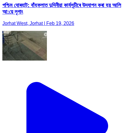
পশ্চিম যোৰহাট: বাঁহফলাত দুদিনীয়া কাৰ্যসূচীৰে উদযাপন কৰা হয় আলি
আ:য়ে লৃগাং
Jorhat West, Jorhat | Feb 19, 2026