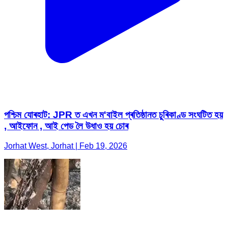
পশ্চিম যোৰহাট: JPR ত এখন ম'বাইল প্ৰতিষ্ঠানত চুৰিকাণ্ড সংঘটিত হয়
, আইফোন , আই পেড লৈ উধাও হয় চোৰ
Jorhat West, Jorhat | Feb 19, 2026