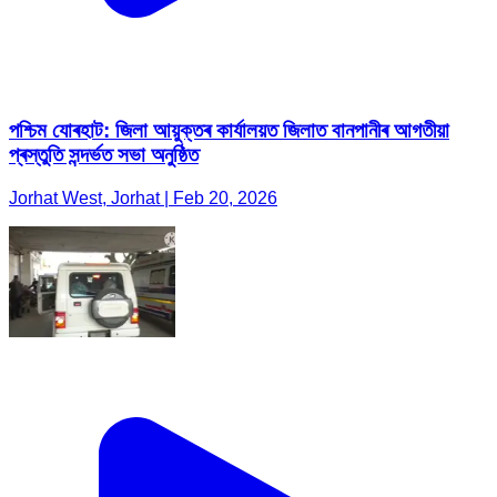
পশ্চিম যোৰহাট: জিলা আয়ুক্তৰ কাৰ্যালয়ত জিলাত বানপানীৰ আগতীয়া
প্ৰস্তুতি সন্দৰ্ভত সভা অনুষ্ঠিত
Jorhat West, Jorhat | Feb 20, 2026