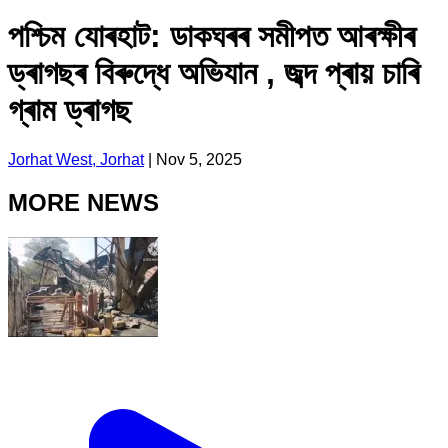
পশ্চিম যোৰহাট: ডাকঘৰৰ সমীপত আৰক্ষীৰ
ড্ৰাগছৰ বিৰুদ্ধে অভিযান , জব্দ প্ৰায় চাৰি
গ্ৰাম ড্ৰাগছ
Jorhat West, Jorhat
|
Nov 5, 2025
MORE NEWS