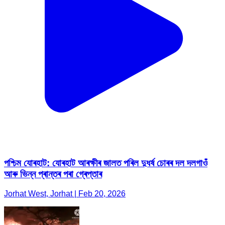
পশ্চিম যোৰহাট: যোৰহাট আৰক্ষীৰ জালত পৰিল দুধৰ্ষ চোৰৰ দল দলগাওঁ
আৰু ভিন্ন প্ৰান্তৰ পৰা গ্ৰেপ্তাৰ
Jorhat West, Jorhat | Feb 20, 2026