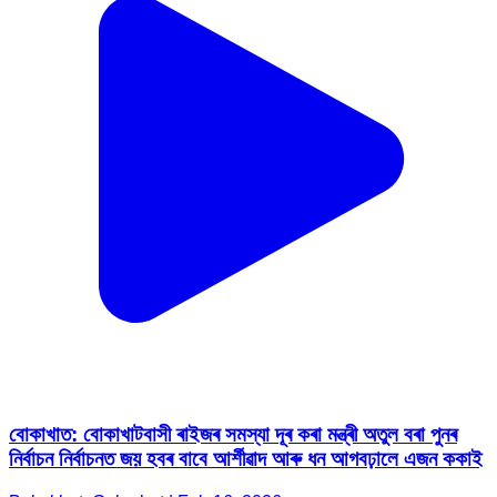
বোকাখাত: বোকাখাটবাসী ৰাইজৰ সমস্যা দূৰ কৰা মন্ত্ৰী অতুল বৰা পুনৰ
নিৰ্বাচন নিৰ্বাচনত জয় হবৰ বাবে আৰ্শীৱাদ আৰু ধন আগবঢ়ালে এজন ককাই