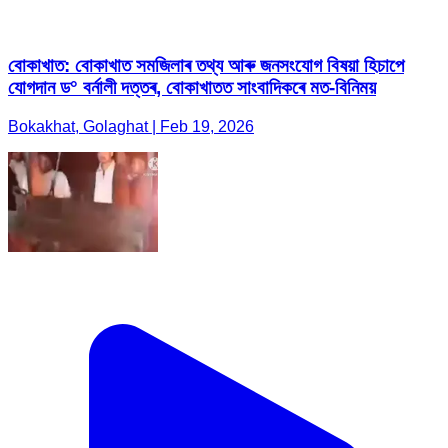
বোকাখাত: বোকাখাত সমজিলাৰ তথ্য আৰু জনসংযোগ বিষয়া হিচাপে
যোগদান ড° বৰ্নালী দত্তৰ, বোকাখাতত সাংবাদিকৰে মত-বিনিময়
Bokakhat, Golaghat | Feb 19, 2026