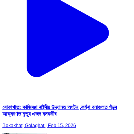
বোকাখাত: কাজিৰঙা ৰাষ্ট্ৰীয় উদ্যানত অঘটন ,কহঁৰা বনাঞ্চলত গঁড়ৰ
আক্ৰমণত মৃত্যু এজন বনকৰ্মীৰ
Bokakhat, Golaghat | Feb 15, 2026