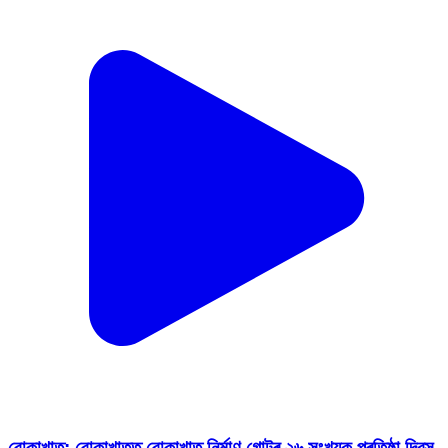
বোকাখাত: বোকাখাতত বোকাখাত নিৰ্মাণ গোটৰ ২৬ সংখ্যক প্ৰতিষ্ঠা দিৱস