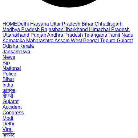
HOME
Delhi
Haryana
Uttar Pradesh
Bihar
Chhattisgarh
Madhya Pradesh
Rajasthan
Jharkhand
Himachal Pradesh
Uttarakhand
Punjab
Andhra Pradesh
Telangana
Tamil Nadu
Karnataka
Maharashtra
Assam
West Bengal
Tripura
Gujarat
Odisha
Kerala
Jansamasya
News
Bjp
National
Police
Bihar
India
कांग्रेस
बीजेपी
Gujarat
Accident
Congress
Modi
Delhi
Viral
मारपीट