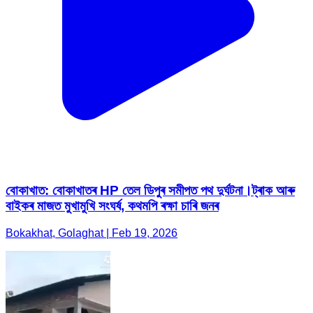
বোকাখাত: বোকাখাতৰ HP তেল ডিপুৰ সমীপত পথ দুৰ্ঘটনা।ট্ৰাক আৰু
বাইকৰ মাজত মুখামুখি সংঘৰ্ষ, কথমপি ৰক্ষা চাৰি জনৰ
Bokakhat, Golaghat | Feb 19, 2026