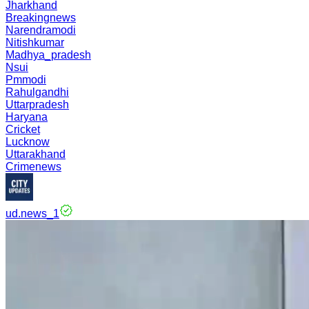
Jharkhand
Breakingnews
Narendramodi
Nitishkumar
Madhya_pradesh
Nsui
Pmmodi
Rahulgandhi
Uttarpradesh
Haryana
Cricket
Lucknow
Uttarakhand
Crimenews
ud.news_1