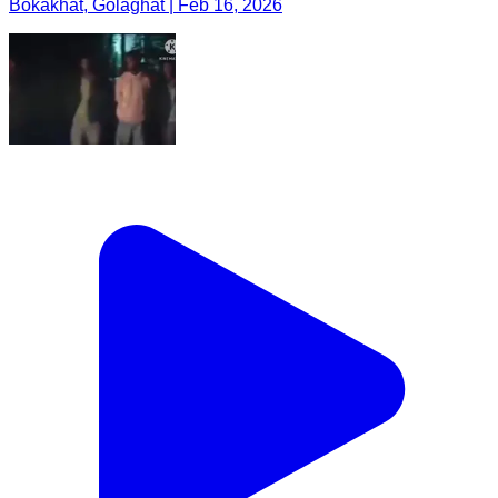
Bokakhat, Golaghat | Feb 16, 2026