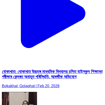
বোকাখাত: বোকাখাত উচ্চতৰ মাধ্যমিক বিদ্যালয় চলিত হাইস্কুল শিক্ষান্ত
পৰীক্ষাৰ কেন্দ্ৰত অনাহূত পৰিস্থিতি, আৰক্ষীক অভিযোগ
Bokakhat, Golaghat | Feb 20, 2026