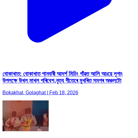
বোকাখাত: বোকাখাত পানবাৰী আদৰ্শ মিচিং গাঁৱত আলি আঃয়ে লৃগাং
উপলক্ষে উখল মাখল পৰিবেশ,নৃত্য গীতেৰে মুখৰিত সমগ্ৰ অঞ্চলটো
Bokakhat, Golaghat | Feb 18, 2026