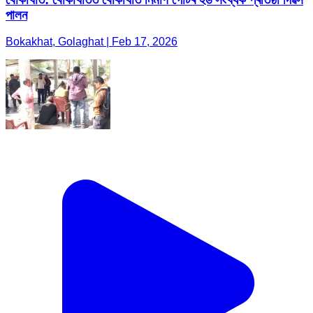
পালন
Bokakhat, Golaghat | Feb 17, 2026