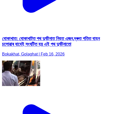
বোকাখাত: বোকাখাটত পথ দুৰ্ঘটনাত নিহত এজন,দ্ৰুত গতিত বাহন
চলোৱাৰ বাবেই সংঘটিত হয় এই পথ দুৰ্ঘটনাতো
Bokakhat, Golaghat | Feb 16, 2026