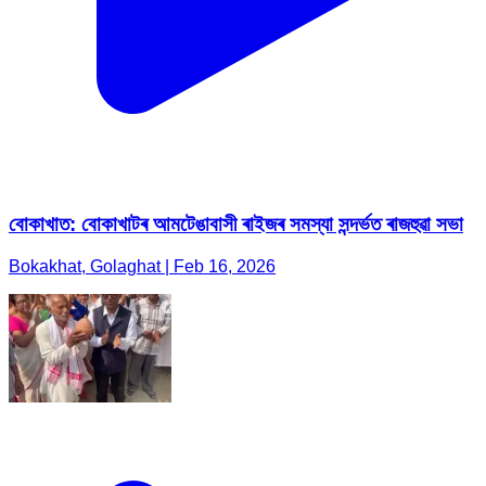
বোকাখাত: বোকাখাটৰ আমটেঙাবাসী ৰাইজৰ সমস্যা সন্দৰ্ভত ৰাজহুৱা সভা
Bokakhat, Golaghat | Feb 16, 2026