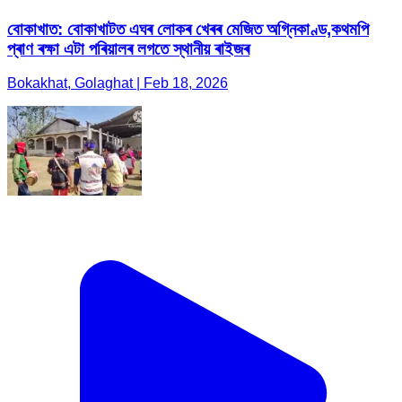
বোকাখাত: বোকাখাটত এঘৰ লোকৰ খেৰৰ মেজিত অগ্নিকাণ্ড,কথমপি
প্ৰাণ ৰক্ষা এটা পৰিয়ালৰ লগতে স্থানীয় ৰাইজৰ
Bokakhat, Golaghat | Feb 18, 2026