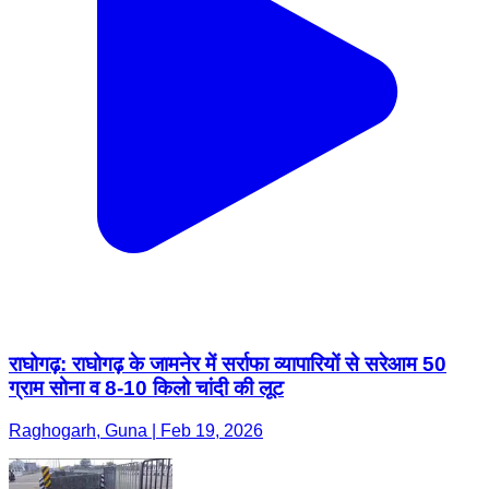
राघोगढ़: राघोगढ़ के जामनेर में सर्राफा व्यापारियों से सरेआम 50
ग्राम सोना व 8-10 किलो चांदी की लूट
Raghogarh, Guna | Feb 19, 2026