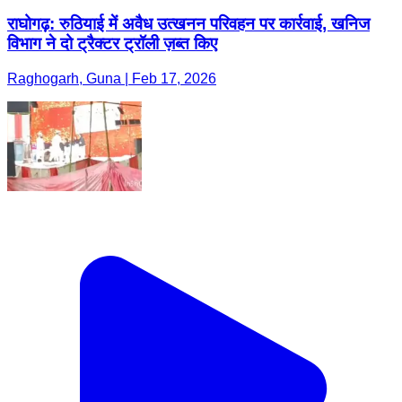
राघोगढ़: रुठियाई में अवैध उत्खनन परिवहन पर कार्रवाई, खनिज
विभाग ने दो ट्रैक्टर ट्रॉली ज़ब्त किए
Raghogarh, Guna | Feb 17, 2026