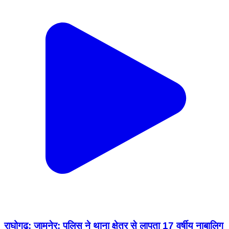
राघोगढ़: जामनेर: पुलिस ने थाना क्षेत्र से लापता 17 वर्षीय नाबालिग