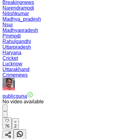
Breakingnews
Narendramodi
Nitishkumar
Madhya_pradesh
Nsui
Madhyapradesh
Pmmodi
Rahulgandhi
Uttarpradesh
Haryana
Cricket
Lucknow
Uttarakhand
Crimenews
publicguna
No video available
76
2