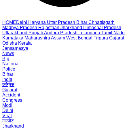
HOME
Delhi
Haryana
Uttar Pradesh
Bihar
Chhattisgarh
Madhya Pradesh
Rajasthan
Jharkhand
Himachal Pradesh
Uttarakhand
Punjab
Andhra Pradesh
Telangana
Tamil Nadu
Karnataka
Maharashtra
Assam
West Bengal
Tripura
Gujarat
Odisha
Kerala
Jansamasya
News
Bjp
National
Police
Bihar
India
कांग्रेस
Gujarat
Accident
Congress
Modi
Delhi
Viral
मारपीट
Jharkhand