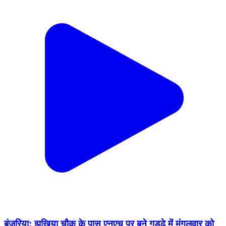
बंजरिया: झखिया चौक के पास एनएच पर बने गड्ढे में मंगलवार को