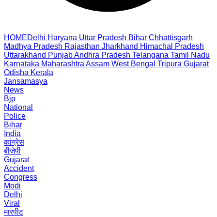
HOME
Delhi
Haryana
Uttar Pradesh
Bihar
Chhattisgarh
Madhya Pradesh
Rajasthan
Jharkhand
Himachal Pradesh
Uttarakhand
Punjab
Andhra Pradesh
Telangana
Tamil Nadu
Karnataka
Maharashtra
Assam
West Bengal
Tripura
Gujarat
Odisha
Kerala
Jansamasya
News
Bjp
National
Police
Bihar
India
कांग्रेस
बीजेपी
Gujarat
Accident
Congress
Modi
Delhi
Viral
मारपीट