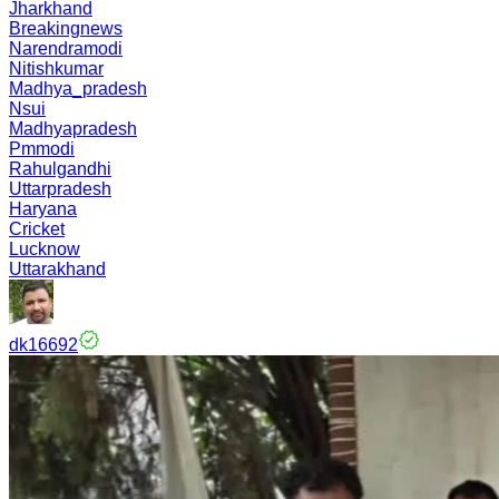
Jharkhand
Breakingnews
Narendramodi
Nitishkumar
Madhya_pradesh
Nsui
Madhyapradesh
Pmmodi
Rahulgandhi
Uttarpradesh
Haryana
Cricket
Lucknow
Uttarakhand
dk16692