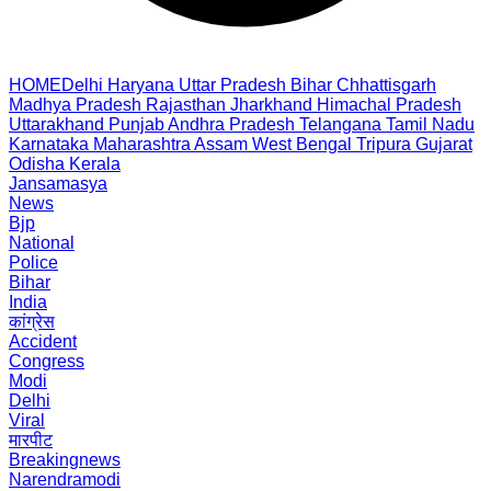
HOME
Delhi
Haryana
Uttar Pradesh
Bihar
Chhattisgarh
Madhya Pradesh
Rajasthan
Jharkhand
Himachal Pradesh
Uttarakhand
Punjab
Andhra Pradesh
Telangana
Tamil Nadu
Karnataka
Maharashtra
Assam
West Bengal
Tripura
Gujarat
Odisha
Kerala
Jansamasya
News
Bjp
National
Police
Bihar
India
कांग्रेस
Accident
Congress
Modi
Delhi
Viral
मारपीट
Breakingnews
Narendramodi