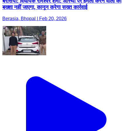
बैरसिया: विधायक रामेश्वर शर्मा: आस्था पर हमला करने वालों को
बख्शा नहीं जाएगा, कानून करेगा सख्त कार्रवाई
Berasia, Bhopal | Feb 20, 2026