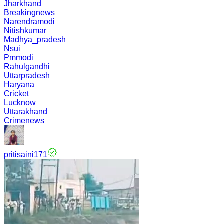
Jharkhand
Breakingnews
Narendramodi
Nitishkumar
Madhya_pradesh
Nsui
Pmmodi
Rahulgandhi
Uttarpradesh
Haryana
Cricket
Lucknow
Uttarakhand
Crimenews
pritisaini171