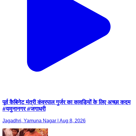
पूर्व कैबिनेट मंत्री कंवरपाल गुर्जर का कावड़ियों के लिए अच्छा कदम
#यमुनानगर #जगाधरी
Jagadhri, Yamuna Nagar | Aug 8, 2026