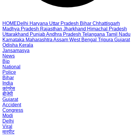
HOME
Delhi
Haryana
Uttar Pradesh
Bihar
Chhattisgarh
Madhya Pradesh
Rajasthan
Jharkhand
Himachal Pradesh
Uttarakhand
Punjab
Andhra Pradesh
Telangana
Tamil Nadu
Karnataka
Maharashtra
Assam
West Bengal
Tripura
Gujarat
Odisha
Kerala
Jansamasya
News
Bjp
National
Police
Bihar
India
कांग्रेस
बीजेपी
Gujarat
Accident
Congress
Modi
Delhi
Viral
मारपीट