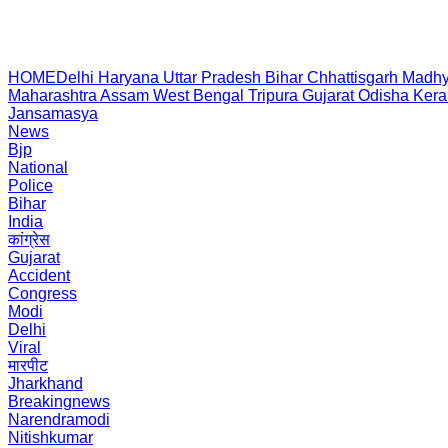
HOME
Delhi
Haryana
Uttar Pradesh
Bihar
Chhattisgarh
Madhy
Maharashtra
Assam
West Bengal
Tripura
Gujarat
Odisha
Kera
Jansamasya
News
Bjp
National
Police
Bihar
India
कांग्रेस
Gujarat
Accident
Congress
Modi
Delhi
Viral
मारपीट
Jharkhand
Breakingnews
Narendramodi
Nitishkumar