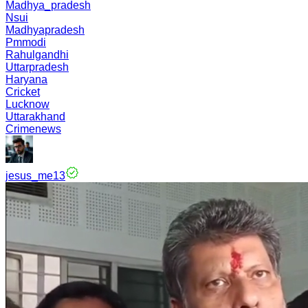
Madhya_pradesh
Nsui
Madhyapradesh
Pmmodi
Rahulgandhi
Uttarpradesh
Haryana
Cricket
Lucknow
Uttarakhand
Crimenews
jesus_me13