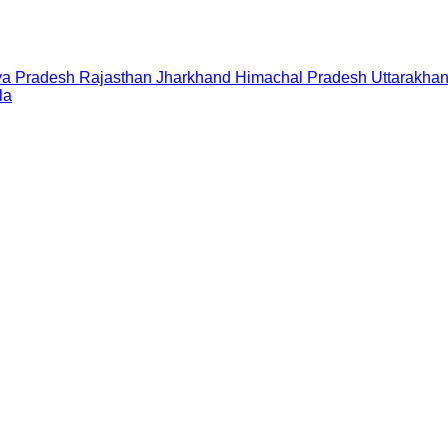
a Pradesh
Rajasthan
Jharkhand
Himachal Pradesh
Uttarakha
la