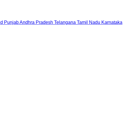
nd
Punjab
Andhra Pradesh
Telangana
Tamil Nadu
Karnataka