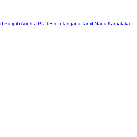
nd
Punjab
Andhra Pradesh
Telangana
Tamil Nadu
Karnataka