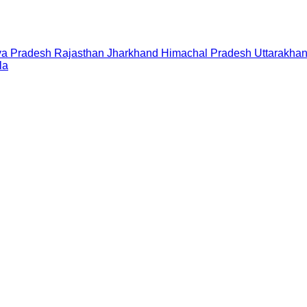
a Pradesh
Rajasthan
Jharkhand
Himachal Pradesh
Uttarakha
la