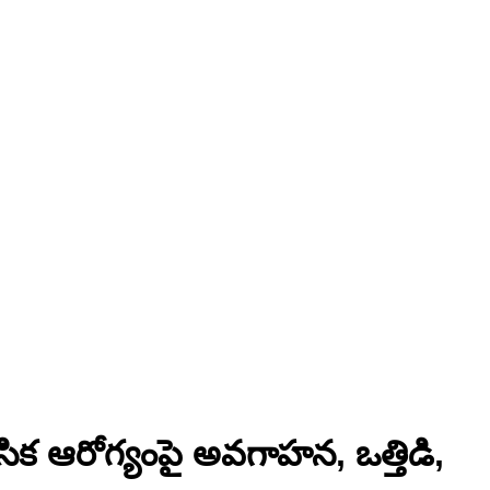
సిక ఆరోగ్యంపై అవగాహన, ఒత్తిడి,