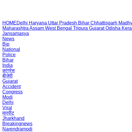
HOME
Delhi
Haryana
Uttar Pradesh
Bihar
Chhattisgarh
Madhy
Maharashtra
Assam
West Bengal
Tripura
Gujarat
Odisha
Kera
Jansamasya
News
Bjp
National
Police
Bihar
India
कांग्रेस
बीजेपी
Gujarat
Accident
Congress
Modi
Delhi
Viral
मारपीट
Jharkhand
Breakingnews
Narendramodi