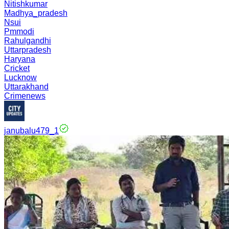
Nitishkumar
Madhya_pradesh
Nsui
Pmmodi
Rahulgandhi
Uttarpradesh
Haryana
Cricket
Lucknow
Uttarakhand
Crimenews
janubalu479_1