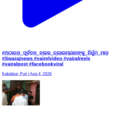
#ଅଠାଗଡ଼_ପୂର୍ବତନ_ବ୍ଲକ_ଚ୍ୟାରମ୍ୟାନଙ୍କୁ_ନିର୍ଧୁମ_ମାଡ଼
#Swarajnews #vairelvideo #vairalreels
#vairalpost #facebookviral
Kakatpur, Puri | Aug 4, 2026