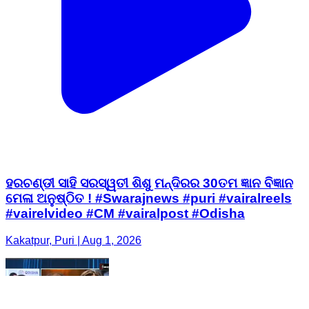
ହରଚଣ୍ଡୀ ସାହି ସରସ୍ୱତୀ ଶିଶୁ ମନ୍ଦିରର 30ତମ ଜ୍ଞାନ ବିଜ୍ଞାନ
ମେଳା ଅନୁଷ୍ଠିତ ! #Swarajnews #puri #vairalreels
#vairelvideo #CM #vairalpost #Odisha
Kakatpur, Puri | Aug 1, 2026