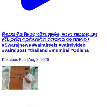
ମିଷ୍ଟର ମିସ୍ ମିସେସ୍ ଏସିଆ ୱାର୍ଲ୍ଡ, ୨୦୨୬ ଥାଇଲ୍ୟାଣ୍ଡ
ସୌନ୍ଦର୍ଯ୍ୟ ପ୍ରତିଯୋଗିତା ସଫଳତାର ସହ ସମାପ୍ତ !
#Swarajnews #vairalreels #vairelvideo
#vairalpost #thailand #mumbai #Odisha
Kakatpur, Puri | Aug 2, 2026