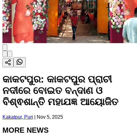
କାକଟପୁର: କାକଟପୁର ପ୍ରାଚୀ
ନଦୀରେ ବୋଇତ ବନ୍ଦାଣ ଓ
ବିଶ୍ଵଶାନ୍ତି ମହାଯଜ୍ଞ ଆୟୋଜିତ
Kakatpur, Puri
|
Nov 5, 2025
MORE NEWS