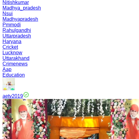
Nitishkumar
Madhya_pradesh
Nsui
Madhyapradesh
Pmmodi
Rahulgandhi
Uttarpradesh
Haryana
Cricket
Lucknow
Uttarakhand
Crimenews
Aap
Education
aetv2019