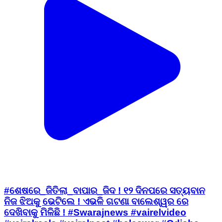
#ଶେଷରେ_ଜିତିଲା_ବାପାର_ଜିଦ ! ୧୨ ଦିନପରେ ସତ୍ୟବାନ
ନିଜ ଝିଅକୁ ଭେଟିଲେ ! ଏଭଳି ଗଟଣା ବାଲେଶ୍ୱର ରେ
ଦେଖିବାକୁ ମିଳିଛି ! #Swarajnews #vairelvideo