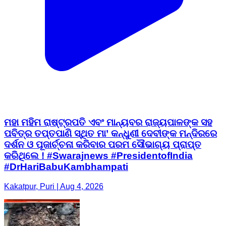
ମହା ମହିମ ରାଷ୍ଟ୍ରପତି ଏବଂ ମାନ୍ୟବର ରାଜ୍ୟପାଳଙ୍କ ସହ
ପବିତ୍ର ତପ୍ତପାଣି ସ୍ଥିତ ମା’ କନ୍ଧୁଣୀ ଦେବୀଙ୍କ ମନ୍ଦିରରେ
ଦର୍ଶନ ଓ ପୂଜାର୍ଚ୍ଚନା କରିବାର ପରମ ସୌଭାଗ୍ୟ ପ୍ରାପ୍ତ
କରିଥିଲେ ! #Swarajnews #PresidentofIndia
#DrHariBabuKambhampati
Kakatpur, Puri | Aug 4, 2026