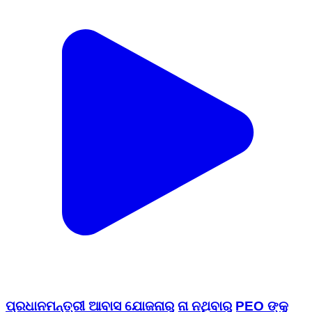
ପ୍ରଧାନମନ୍ତ୍ରୀ ଆବାସ ଯୋଜନାରୁ ନା ନଥିବାରୁ PEO ଙ୍କୁ