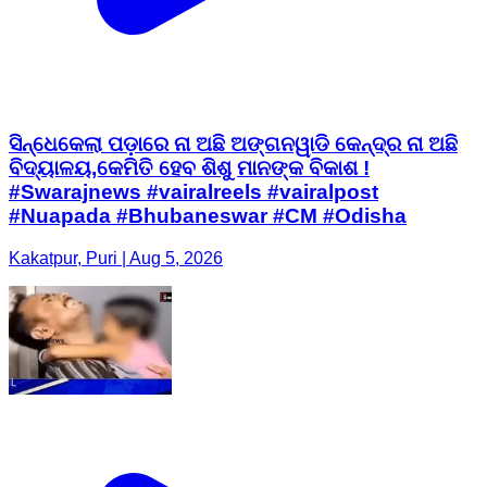
ସିନ୍ଧେକେଲା ପଡ଼ାରେ ନା ଅଛି ଅଙ୍ଗନୱାଡି କେନ୍ଦ୍ର ନା ଅଛି
ବିଦ୍ୟାଳୟ,କେମିତି ହେବ ଶିଶୁ ମାନଙ୍କ ବିକାଶ !
#Swarajnews #vairalreels #vairalpost
#Nuapada #Bhubaneswar #CM #Odisha
Kakatpur, Puri | Aug 5, 2026