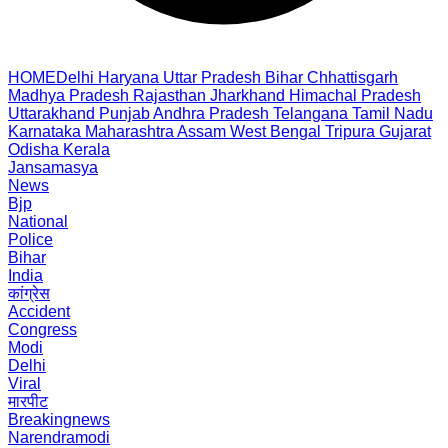
HOME
Delhi
Haryana
Uttar Pradesh
Bihar
Chhattisgarh
Madhya Pradesh
Rajasthan
Jharkhand
Himachal Pradesh
Uttarakhand
Punjab
Andhra Pradesh
Telangana
Tamil Nadu
Karnataka
Maharashtra
Assam
West Bengal
Tripura
Gujarat
Odisha
Kerala
Jansamasya
News
Bjp
National
Police
Bihar
India
कांग्रेस
Accident
Congress
Modi
Delhi
Viral
मारपीट
Breakingnews
Narendramodi