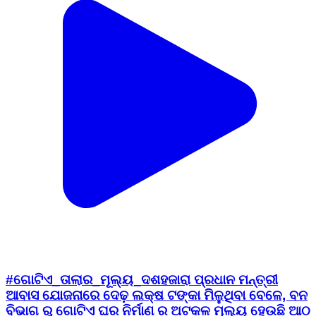
#ଗୋଟିଏ_ତାଲାର_ମୂଲ୍ୟ_ଦଶହଜାରା ପ୍ରଧାନ ମନ୍ତ୍ରୀ
ଆବାସ ଯୋଜନାରେ ଦେଢ଼ ଲକ୍ଷ ଟଙ୍କା ମିଳୁଥିବା ବେଳେ, ବନ
ବିଭାଗ ରୁ ଗୋଟିଏ ଘର ନିର୍ମାଣ ର ଅଟକଳ ମୂଲ୍ୟ ହେଉଛି ଆଠ