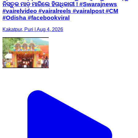
ନିସ୍ତୁକ ମାଡ଼ ମାରିଲେ ହିତାଧିକାରୀ ! #Swarajnews
#vairelvideo #vairalreels #vairalpost #CM
#Odisha #facebookviral
Kakatpur, Puri | Aug 4, 2026