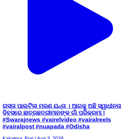
ରାସ୍ତା ପାଲଟିଲା ମରଣ ଯନ୍ତା । ଆଗକୁ ଅଛି ସ୍ୱାଧୀନତା
ଦିବସରେ ଛାତ୍ରଛତ୍ରୀମାନଙ୍କ ଗାଁ ପରିକ୍ରମା !
#Swarajnews #vairelvideo #vairalreels
#vairalpost #nuapada #Odisha
Kakatpur, Puri | Aug 3, 2026