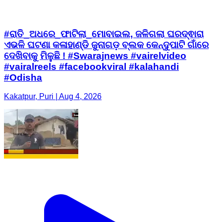
#ରାତି_ଅଧରେ_ଫାଟିଲା_ମୋବାଇଲ, ଜଳିଗଲା ଘରଦ୍ଵାରା
ଏଭଳି ଘଟଣା କଳାହାଣ୍ଡି ଜୁନାଗଡ଼ ବ୍ଲକ କେନ୍ଦୁପାଟି ଗାଁରେ
ଦେଖିବାକୁ ମିଳୁଛି ! #Swarajnews #vairelvideo
#vairalreels #facebookviral #kalahandi
#Odisha
Kakatpur, Puri | Aug 4, 2026