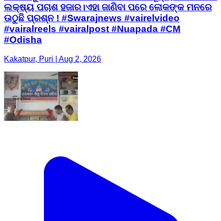
ଲକ୍ଷ୍ୟ ପଚାଶ ହଜାର।ଏହା ଜାଣିବା ପରେ ଲୋକଙ୍କ ମନରେ
ଉଠୁଛି ପ୍ରଶ୍ନ ! #Swarajnews #vairelvideo
#vairalreels #vairalpost #Nuapada #CM
#Odisha
Kakatpur, Puri | Aug 2, 2026