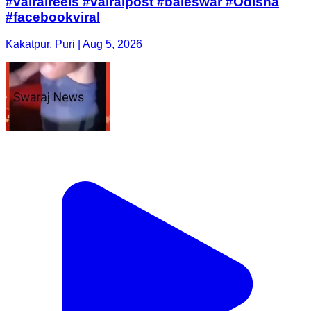
#vairalreels #vairalpost #baleswar #Odisha
#facebookviral
Kakatpur, Puri | Aug 5, 2026